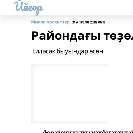
Йәйғор
Милли проекттар
21 АПРЕЛЯ 2020, 06:12
Райондағы төҙө
Киләсәк быуындар өсөн
Өфө районы халҡы мәнфәғәтен ҡа