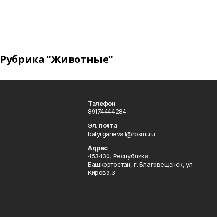
Рубрика "Животные"
Телефон
89174444284
Эл. почта
batyrgarieva.l@rbsmi.ru
Адрес
453430, Республика
Башкортостан, г. Благовещенск, ул.
Кирова,3