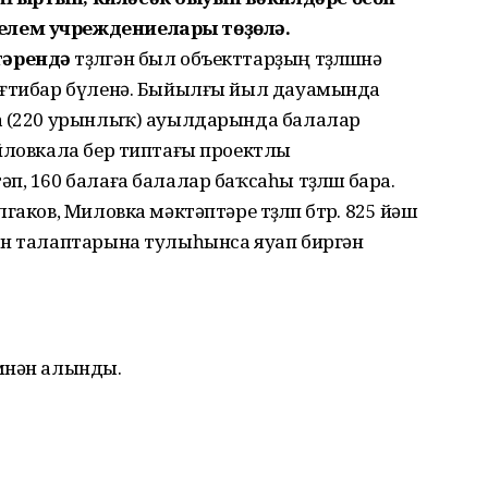
елем учреждениелары төҙөлә.
тәрендә
төҙөлгән был объекттарҙың төҙөлөшөнә
иғтибар бүленә. Быйылғы йыл дауамында
а (220 урынлыҡ) ауылдарында балалар
айловкала бер типтағы проектлы
 160 балаға балалар баҡсаһы төҙөлөшө бара.
ков, Миловка мәктәптәре төҙөлөп бөтөр. 825 йәш
ан талаптарына тулыһынса яуап биргән
өмөнән алынды.