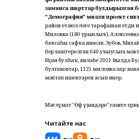
заманса шарттар булдырылған б
"Демография" милли проект сик
район етәкселеге тарафынан етди 
Миловка (180 урынлыҡ), Алексеевк
баҡсаһы сафҡа инәсәк. Зубов, Мих
берләштерелгән 640 уҡыусыға мәктәп,
Иҫән булһаҡ, киләһе 2021 йылда Булга
булгаковтар, 1125 миловкалар зам
мәктәп ишектәрен асып инер.
Мәғлүмәт "Өфө үҙәндәре" гәзите төрк
Читайте нас