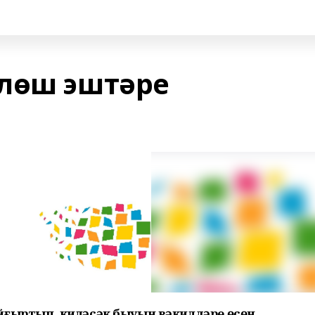
лөш эштәре
йғыртып, киләсәк быуын вәкилдәре өсөн