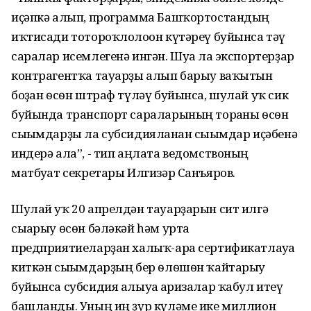
иҫәпкә алып, программа Башҡортостандың
иҡтисади тотороҡлолоғон күтәреү буйынса тәү
саралар исемлегенә ингән. Шуға ла экспортерҙар
контрагентҡа тауарҙы алып барыу ваҡытын
боҙған ѳсѳн штраф түләү буйынса, шулай уҡ сик
буйында транспорт сараларының торғаны ѳсѳн
сығымдарҙы ла субсидияланған сығымдар иҫәбенә
индерә ала”, - тип аңлата ведомствоның
матбуғат секретары Илгизәр Санъяров.
Шулай уҡ 20 апрелдән тауарҙарын сит илгә
сығарыу өсөн бәләкәй һәм урта
предприятиеларҙан халыҡ-ара сертификатлауға
киткән сығымдарҙың бер ѳлѳшѳн ҡайтарыу
буйынса субсидия алыуға ғаризалар ҡабул итеү
башланды. Уның иң ҙур күләме ике миллион