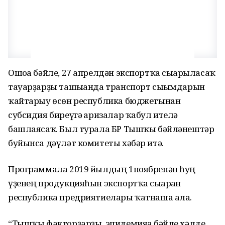
Ошоға бәйле, 27 апрелдән экспортҡа сығарыласаҡ
тауарҙарҙы ташығанда транспорт сығымдарын
ҡайтарыу өсөн республика бюджетынан
субсидия биреүгә ғаризалар ҡабул ителә
башлаясаҡ. Был турала БР Тышҡы бәйләнештәр
буйынса дәүләт комитеты хәбәр итә.
Программала 2019 йылдың 1ноябренән һуң
үҙенең продукцияһын экспортҡа сығарған
республика предриятиелары ҡатнаша ала.
“Тышҡы факторҙарҙы, эпидемияға бәйле хәлде