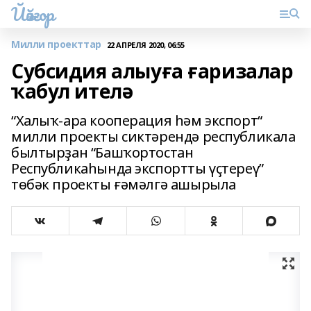
Йәйғор
Милли проекттар
22 АПРЕЛЯ 2020, 06:55
Субсидия алыуға ғаризалар
ҡабул ителә
“Халыҡ-ара кооперация һәм экспорт“
милли проекты сиктәрендә республикала
былтырҙан “Башҡортостан
Республикаһында экспортты үҫтереү”
тѳбәк проекты ғәмәлгә ашырыла