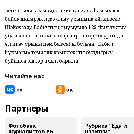
Әлеге асыласаҡ моделле китапхана һәм музей
бөйөк шағирҙы иҫкә алыу урынына әйләнәсәк.
Шәйехзада Бабичтың тыуыуына 125 йыл тулыу
уңайынан тағы ла шағир йорто торған урында
ял итеү урыны һәм баҡсаһы булған «Бабич
һуҡмағы» тематик комплексты булдырыу
буйынса эштәр алып барыла.
Читайте нас
Партнеры
Фотобанк
Рубрика "Еда и
журналистов РБ
напитки"