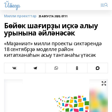
Йәйғор
Милли проекттар
25 АВГУСТА 2020, 07:11
Бөйөк шағирҙы иҫкә алыу
урынына әйләнәсәк
«Мәҙәниәт» милли проекты сиктәрендә
18 сентябрҙә моделле район
китапханаһын асыу тантанаһы үтәсәк