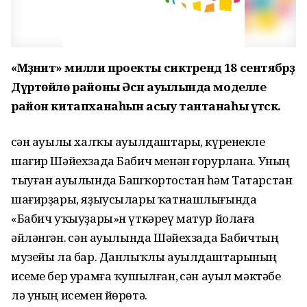
«Мәҙәниәт» милли проекты сиктәрендә 18 сентябрҙә
Дүртөйлө районы Әсән ауылында моделле
район китапханаһын асыу тантанаһы үтәсәк.
Әсән ауылы халҡы ауылдаштары, күренекле
шағир Шәйехзада Бабич менән ғорурлана. Уның
тыуған ауылында Башҡортостан һәм Татарстан
шағирҙары, яҙыусылары ҡатнашлығында
«Бабич уҡыуҙары»н үткәреү матур йолаға
әйләнгән. Әсән ауылында Шәйехзада Бабичтың
музейы ла бар. Данлыҡлы ауылдаштарының
исеме бер урамға ҡушылған, Әсән ауыл мәктәбе
лә уның исемен йөрөтә.