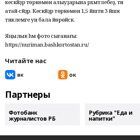
кескәйҙәр төркөмөнә алыуҙарына рәхмәтлебеҙ, ти
атай-әсәйҙәр. Кескәйҙәр төркөмөнә 1,5 йәштән 3 йәшкә
тиклемге ун бала йөрөйәсәк.
Яңылык һәм фото сығанағы:
https://nuriman.bashkortostan.ru/
Читайте нас
Партнеры
Фотобанк
Рубрика "Еда и
журналистов РБ
напитки"