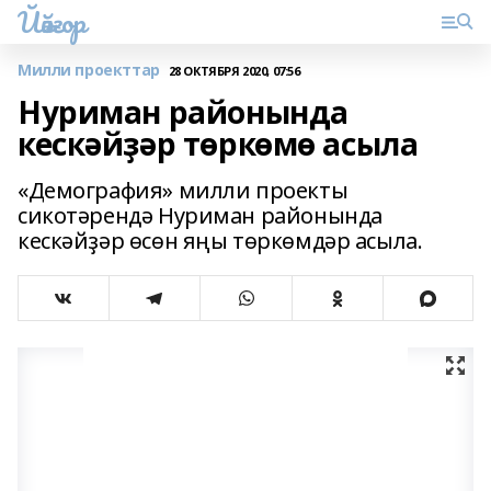
Йәйғор
Милли проекттар
28 ОКТЯБРЯ 2020, 07:56
Нуриман районында
кескәйҙәр төркөмө асыла
«Демография» милли проекты
сикотәрендә Нуриман районында
кескәйҙәр өсөн яңы төркөмдәр асыла.