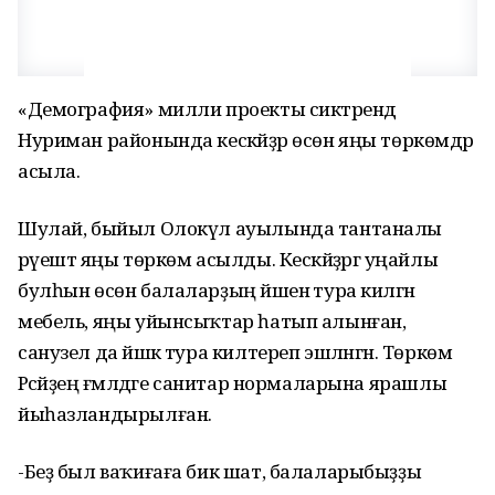
«Демография» милли проекты сиктәрендә
Нуриман районында кескәйҙәр өсөн яңы төркөмдәр
асыла.
Шулай, быйыл Олокүл ауылында тантаналы
рәүештә яңы төркөм асылды. Кескәйҙәргә уңайлы
булһын өсөн балаларҙың йәшенә тура килгән
мебель, яңы уйынсыҡтар һатып алынған,
санузел да йәшкә тура килтереп эшләнгән. Төркөм
Рәсәйҙең ғәмәлдәге санитар нормаларына ярашлы
йыһазландырылған.
-Беҙ был ваҡиғаға бик шат, балаларыбыҙҙы