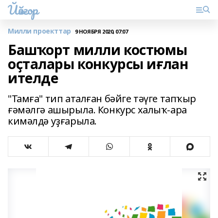
Йәйғор
Милли проекттар
9 НОЯБРЯ 2020, 07:07
Башҡорт милли костюмы
оҫталары конкурсы иғлан
ителде
"Тамға" тип аталған бәйге тәүге тапҡыр
ғәмәлгә ашырыла. Конкурс халыҡ-ара
кимәлдә уҙғарыла.