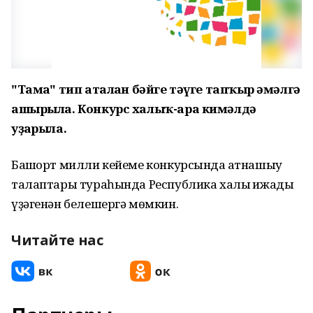
"Тамға" тип аталған бәйге тәүге тапҡыр ғәмәлгә
ашырыла. Конкурс халыҡ-ара кимәлдә
уҙғарыла.
Башҡорт милли кейеме конкурсында ҡатнашыу
талаптары тураһында Республика халыҡ ижады
үҙәгенән белешергә мөмкин.
Читайте нас