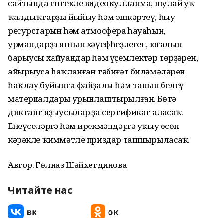
сайтында ентекле видеоҡулланма, шулай уҡ
ҡалдыҡтарҙы йыйыу һәм эшкәртеү, һыу
ресурстарын һәм атмосфера һауаһын,
урмандарҙа янғын хәүефһеҙлеген, юғалып
барыусы хайуандар һәм үҫемлектәр төрҙәрен,
айырыуса һаҡланған тәбиғәт биләмәләрен
һаҡлау буйынса файҙалы һәм танып белеү
материалдары урынлаштырылған. Бөтә
диктант яҙыусылар ҙа сертификат аласаҡ.
Еңеүселәргә һәм ирекмәндәргә уҡыу өсөн
кәрәкле ҡиммәтле приздар тапшырыласаҡ.
Автор: Гөлназ Шәйхетдинова
Читайте нас