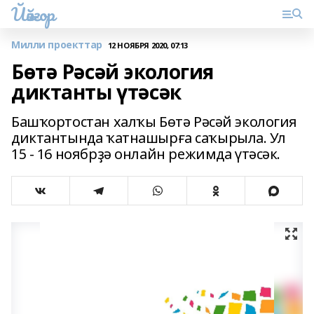
Йәйғор
Милли проекттар
12 НОЯБРЯ 2020, 07:13
Бөтә Рәсәй экология
диктанты үтәсәк
Башҡортостан халҡы Бөтә Рәсәй экология
диктантында ҡатнашырға саҡырыла. Ул
15 - 16 ноябрҙә онлайн режимда үтәсәк.