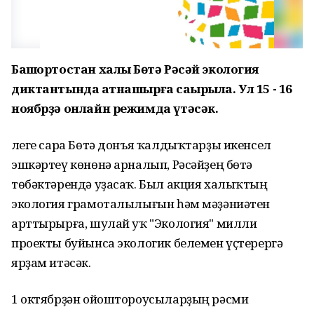
Башҡортостан халҡы Бөтә Рәсәй экология
диктантында ҡатнашырға саҡырыла. Ул 15 - 16
ноябрҙә онлайн режимда үтәсәк.
Әлеге сара Бөтә донъя ҡалдыҡтарҙы икенсел
эшкәртеү көнөнә арналып, Рәсәйҙең бөтә
төбәктәрендә уҙасаҡ. Был акция халыҡтың
экология грамоталылығын һәм мәҙәниәтен
арттырырға, шулай уҡ "Экология" милли
проекты буйынса экологик белемен үҫтерергә
ярҙам итәсәк.
1 октябрҙән ойоштороусыларҙың рәсми