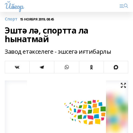
Йәйғор
Спорт
15 НОЯБРЯ 2019, 08:45
Эштә лә, спортта ла
һынатмай
Завод етәкселеге - эшсегә иғтибарлы