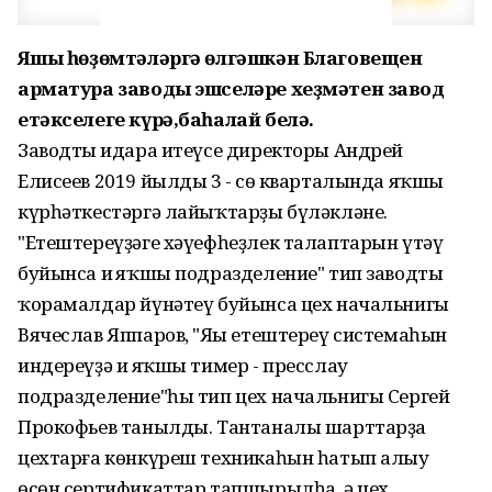
Яҡшы һөҙөмтәләргә өлгәшкән Благовещен
арматура заводы эшселәре хеҙмәтен завод
етәкселеге күрә,баһалай белә.
Заводтың идара итеүсе директоры Андрей
Елисеев 2019 йылдың 3 - сө кварталында яҡшы
күрһәткестәргә лайыҡтарҙы бүләкләне.
"Етештереүҙәге хәүефһеҙлек талаптарын үтәү
буйынса иң яҡшы подразделение" тип заводтың
ҡорамалдар йүнәтеү буйынса цех начальнигы
Вячеслав Яппаров, "Яңы етештереү системаһын
индереүҙә иң яҡшы тимер - пресслау
подразделение"һы тип цех начальнигы Сергей
Прокофьев танылды. Тантаналы шарттарҙа
цехтарға көнкүреш техникаһын һатып алыу
өсөн сертификаттар тапшырылһа, ә цех