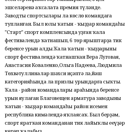
эшселәренә аҡсалата премия түләнде.
Заводтың спортсылары ла көслө командаға
тупланған. Был юлы ҡатын - ҡыҙҙар командаһы
"Старт" спорт комплексында уҙған ҡала
фестивалендә ҡатнашып, 6 төр ярыштарҙа тик
беренсе урын алды.Ҡала ҡатын - ҡыҙҙарының
спорт фестивалендә ҡатнашҡан Вера Луговая,
Анастасия Коваленко,Ольга Надеева, Людмила
Төхвәтуллиналар шәхси иҫәптә лә,йәш
категорияһында ла призлы урындарға сыҡты.
Ҡала - район командалары араһында беренсе
урын яулаған Благовещен арматура заводының
ҡатын - ҡыҙҙар командаһы район исемен
республика кимәлендә яҡлаясаҡ. Был берҙәм,
спорт яратҡан команданан тик лайыҡлы еңеүҙәр
көтөп ҡалабыҙ.