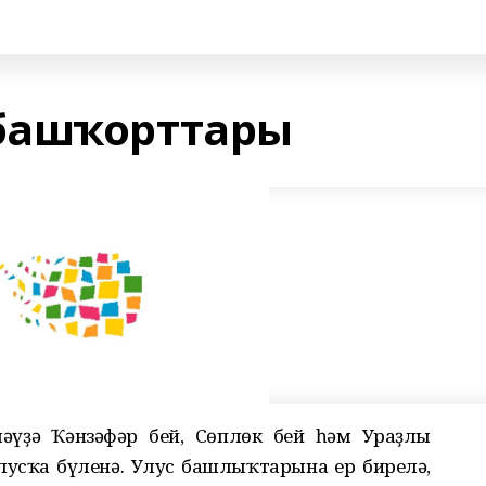
башҡорттары
иләүҙә Ҡәнзәфәр бей, Сөплөк бей һәм Ураҙлы
лусҡа бүленә. Улус башлыҡтарына ер бирелә,