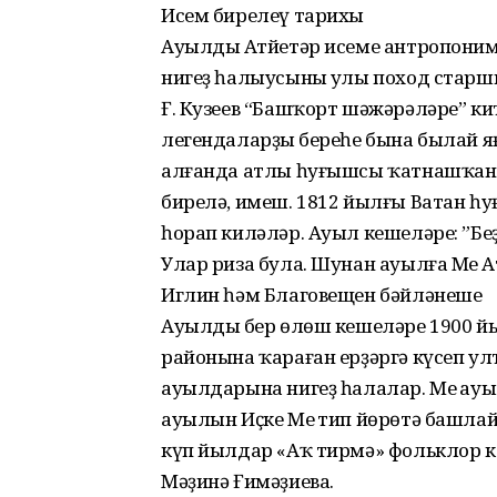
Исем бирелеү тарихы
Ауылдың Атйетәр исеме антропоним
нигеҙ һалыусының улы поход старши
Ғ. Кузеев “Башҡорт шәжәрәләре” к
легендаларҙың береһе бына былай яң
алғанда атлы һуғышсы ҡатнашҡан и
бирелә, имеш. 1812 йылғы Ватан һ
һорап киләләр. Ауыл кешеләре: ”Беҙҙе
Улар риза була. Шунан ауылға Мең 
Иглин һәм Благовещен бәйләнеше
Ауылдың бер өлөш кешеләре 1900 й
районына ҡараған ерҙәргә күсеп улт
ауылдарына нигеҙ һалалар. Мең ауы
ауылын Иҫке Мең тип йөрөтә башлайҙ
күп йылдар «Аҡ тирмә» фольклор ко
Мәҙинә Ғимәҙиева.