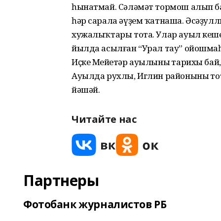
һынатмай. Сәләмәт тормош алып б
һәр сарала әүҙем ҡатнаша. Әсәҙул
хужалыҡтары тота. Улар ауыл кеше
йылда асылған “Урал тау” ойошма
Иҫке Меңйетәр ауылының тарихы бай,
Ауылда рухлы, Иглин районының то
йәшәй.
Читайте нас
Партнеры
Фотобанк журналистов РБ