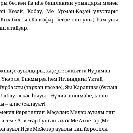
ары бөткән йә иһә башланған урындары менән
й Көҙәй, Ҡобау, Мең, Урман-Көҙәй улустары
Ҡоҙабахты (Ҡәнзәфәр бейҙең оло улы) һәм уның
ип атайҙар.
арашиҙе ауылдары, хәҙерге ваҡытта Нуриман
, Үкәрле, Бикмырҙа һәм Иглиндағы Үктәй,
Турбаҫлы (тархан нәҫеле), Яңы Ҡарашиҙе (булаш
– Лабау, эскән һыуы – Әүлиә шишмәһе, ҡошо –
ы – алас (салауат).
менән йөрөтөлгән. Мәҫәлән: Меңләр ауылы тип
семе Атйетәр булған, аҙаҡ Мең Атйетәр (Мең
гөн ауыл Иҫке Меңйетәр ауылы тип йөрөтөлә.