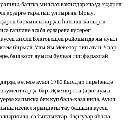
ярашлы, башҡа милләт вәкилдәренә үҙ ерҙәрен
лө ерҙәргә таралып ултырған. Ырыу,
 ерҙәрен баҫҡынсыларҙан һаҡлап ҡалырға
исә ғаиләне аҫаба ерҙәренә күсереп
 күсеп килеп Благовещен районында яңы ауыл
сем бирмәй. Уны Яңы Меңйетәр тип атай. Улар
ере, башҡорт ауылы булған тип фаразлай
ылдарҙа, ә әлеге ауыл 1780 йылдар тирәһендә
кументтар ҙа бар. Иҫке йортта (иҫке ауыл
ерҙә халыҡҡа бик күп бәлә-ҡаза килә. Ауыл
һының икенсе ярындағы тау башына күсеп
ар ҡырҡыла, сабынлыҡтар, баҫыуҙар яһала.