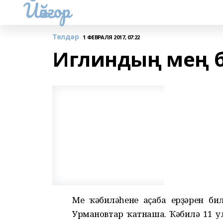
Йәйғор
Телдәр
1 ФЕВРАЛЯ 2017, 07:22
Иглиндың мең 
Мең ҡәбиләһенең аҫаба ерҙәрен б
Урмановтар ҡатнаша. Ҡәбилә 11 у