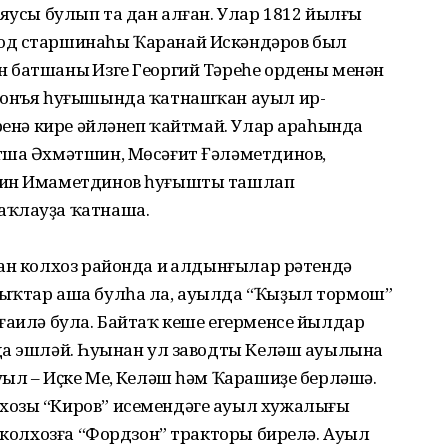
 яусы булып та дан алған. Улар 1812 йылғы
од старшинаһы Ҡаранай Искәндәров был
 батшаның Изге Георгий Тәреһе ордены менән
 Донъя һуғышында ҡатнашҡан ауыл ир-
еренә кире әйләнеп ҡайтмай. Улар араһында
тша Әхмәтшин, Мөсәғит Ғәләметдинов,
тдин Имаметдинов һуғышты ташлап
аҡлауҙа ҡатнаша.
ан колхоз районда иң алдынғылар рәтендә
лыҡтар аша булһа ла, ауылда “Ҡыҙыл тормош”
ғаилә була. Байтаҡ кеше егерменсе йылдар
да эшләй. Һуңынан ул заводты Келәш ауылына
ыл – Иҫке Мең, Келәш һәм Ҡарашиҙе берләшә.
хозы “Киров” исемендәге ауыл хужалығы
, колхозға “Фордзон” тракторы бирелә. Ауыл