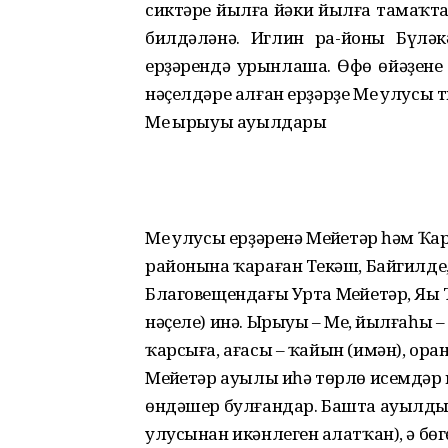
сиктәре йылға йәки йылға тамаҡт
билдәләнә. Иглин ра-йоны Бүләкә
ерҙәрендә урынлаша. Өфө өйәҙенең 
нәҫелдәре алған ерҙәрҙе Мең улусы т
Мең ырыуы ауылдары
Мең улусы ерҙәренә Меңйетәр һәм Ҡ
районына ҡараған Теңкәш, Байгилде
Благовещендағы Урта Меңйетәр, Яңы 
нәҫеле) инә. Ырыуы – Мең, йылғаһы 
ҡарсыға, ағасы – ҡайын (имән), оран
Меңйетәр ауылы иһә төрлө исемдәр 
өндәшер булғандар. Башта ауылдың и
улусынан икәнлеген аңлатҡан), ә бө