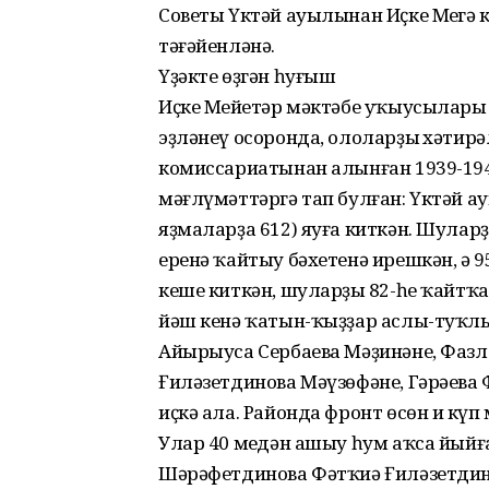
Советы Үктәй ауылынан Иҫке Меңгә к
тәғәйенләнә.
Үҙәкте өҙгән һуғыш
Иҫке Меңйетәр мәктәбе уҡыусылары
эҙләнеү осоронда, ололарҙың хәтирә
комиссариатынан алынған 1939-194
мәғлүмәттәргә тап булған: Үктәй а
яҙмаларҙа 612) яуға киткән. Шуларҙы
еренә ҡайтыу бәхетенә ирешкән, ә 9
кеше киткән, шуларҙың 82-һе ҡайтҡа
йәш кенә ҡатын-ҡыҙҙар аслы-туҡлы
Айырыуса Сербаева Мәҙинәне, Фазл
Ғиләзетдинова Мәүзөфәне, Гәрәев
иҫкә ала. Районда фронт өсөн иң к
Улар 40 меңдән ашыу һум аҡса йыйғ
Шәрәфетдинова Фәтҡиә Ғиләзетдин