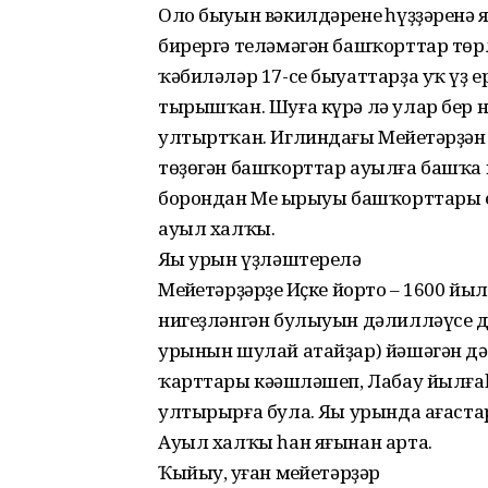
Оло быуын вәкилдәренең һүҙҙәренә 
бирергә теләмәгән башҡорттар төр
ҡәбиләләр 17-се быуаттарҙа уҡ үҙ
тырышҡан. Шуға күрә лә улар бер н
ултыртҡан. Иглиндағы Меңйетәрҙән
төҙөгән башҡорттар ауылға башҡа и
борондан Мең ырыуы башҡорттары 
ауыл халҡы.
Яңы урын үҙләштерелә
Меңйетәрҙәрҙең Иҫке йорто – 1600 й
нигеҙләнгән булыуын дәлилләүсе до
урынын шулай атайҙар) йәшәгән дәү
ҡарттары кәңәшләшеп, Лабау йылға
ултырырға була. Яңы урында ағаст
Ауыл халҡы һан яғынан арта.
Ҡыйыу, уңған меңйетәрҙәр