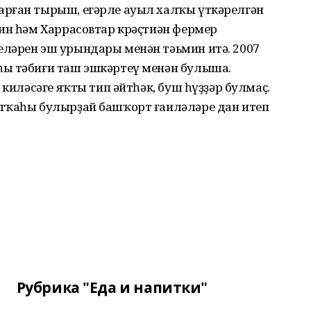
арған тырыш, егәрле ауыл халҡы үткәрелгән
лин һәм Харрасовтар крәҫтиән фермер
ләрен эш урындары менән тәьмин итә. 2007
һы тәбиғи таш эшкәртеү менән булыша.
 киләсәге яҡты тип әйтһәк, буш һүҙҙәр булмаҫ.
тҡаһы булырҙай башҡорт ғаиләләре дан итеп
Рубрика "Еда и напитки"