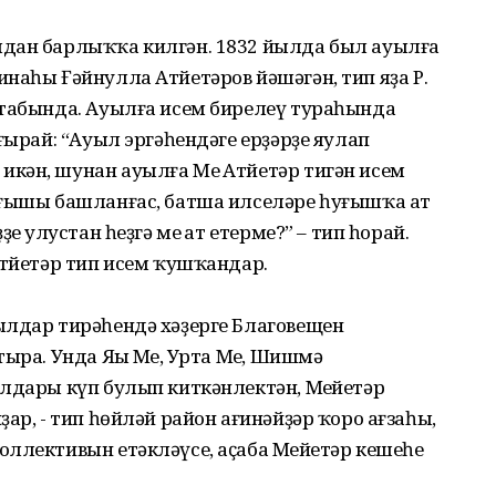
дан барлыҡҡа килгән. 1832 йылда был ауылға
наһы Ғәйнулла Атйетәров йәшәгән, тип яҙа Р.
итабында. Ауылға исем бирелеү тураһында
ғырай: “Ауыл эргәһендәге ерҙәрҙе яулап
кән, шунан ауылға Мең Атйетәр тигән исем
уғышы башланғас, батша илселәре һуғышҡа ат
ң улустан һеҙгә мең ат етерме?” – тип һорай.
Атйетәр тип исем ҡушҡандар.
ылдар тирәһендә хәҙерге Благовещен
ыра. Унда Яңы Мең, Урта Мең, Шишмә
лдары күп булып киткәнлектән, Меңйетәр
ар, - тип һөйләй район ағинәйҙәр ҡоро ағзаһы,
ллективын етәкләүсе, аҫаба Меңйетәр кешеһе