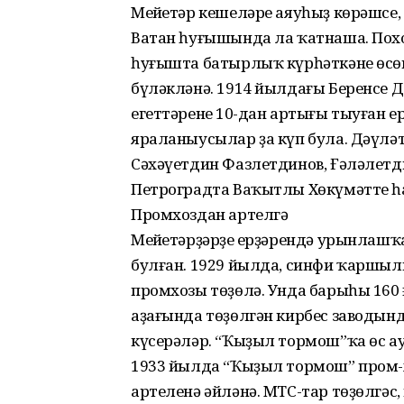
Меңйетәр кешеләре аяуһыҙ көрәшсе,
Ватан һуғышында ла ҡатнаша. Пох
һуғышта батырлыҡ күрһәткәне өсөн
бүләкләнә. 1914 йылдағы Беренсе
егеттәренең 10-дан артығы тыуған 
яраланыусылар ҙа күп була. Дәүлә
Сәхәүетдин Фазлетдинов, Ғәләле
Петроградта Ваҡытлы Хөкүмәтте һ
Промхоздан артелгә
Меңйетәрҙәрҙең ерҙәрендә урынлашҡ
булған. 1929 йылда, синфи ҡаршы
промхозы төҙөлә. Унда барыһы 160 
аҙағында төҙөлгән кирбес заводын
күсерәләр. “Ҡыҙыл тормош”ҡа өс ау
1933 йылда “Ҡыҙыл тормош” пром-
артеленә әйләнә. МТС-тар төҙөлгәс