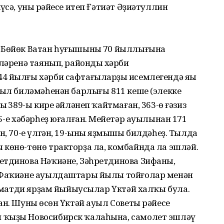
үсә, уның рәйесе итеп Ғәтиәт Әҙиәтуллин
 Бөйөк Ватан һуғышының 70 йыллығына
ләренә таянып, райондың хәрби
4 йылғы хәрби сафтағыларҙың исемлегендә яңы
уыл биләмәһенән барлығы 811 кеше (элекке
ң 389-ы кире әйләнеп ҡайтмаған, 363-ө ғәзиз
5-е хәбәрһеҙ юғалған. Меңйетәр ауылынан 171
н, 70-е үлгән, 19-ының яҙмышы билдәһеҙ. Тылда
 көнө-төнө тракторҙа ла, комбайнда ла эшләй.
етдинова Нәҡиәне, Зәһретдинова Зифаны,
а Фаҡиәне ауылдаштары йылы тойғолар менән
үп матди ярҙам йыйыусылар Үктәй халҡы була.
ан. Шуның өсөн Үктәй ауыл Советы рәйесе
 ҡыҙы Новосибирск ҡалаһына, самолет эшләү