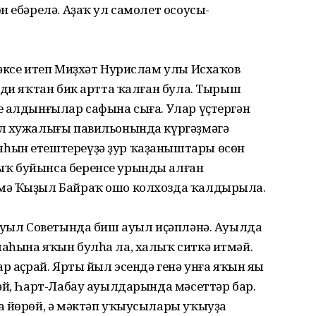
н ебәрелә. Аҙаҡ ул самолет осоусы-
тәксе итеп Миҙхәт Нурислам улы Исхаҡов
ади яҡтан бик артта ҡалған була. Тырыш
е алдынғылар сафына сыға. Улар үҫтергән
ыл хужалығы павильонында күргәҙмәгә
һын етештереүҙә ҙур ҡаҙаныштары өсөн
ҡ буйынса беренсе урынды алған
мә Ҡыҙыл Байраҡ ошо колхозда ҡалдырыла.
 ауыл Советында биш ауыл иҫәпләнә. Ауылда
аһына яҡын булһа ла, халыҡ ситкә итмәй.
р аҫрай. Ярты йыл эсендә генә унға яҡын яңы
әй, Һарт-Лабау ауылдарында мәсеттәр бар.
а йөрөй, ә мәктәп уҡыусылары уҡыуҙа