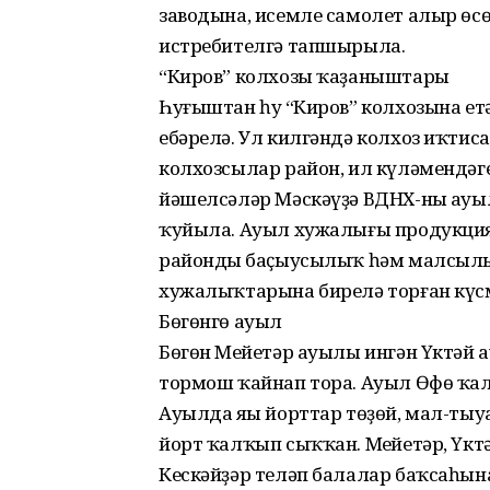
заводына, исемле самолет алыр өсө
истребителгә тапшырыла.
“Киров” колхозы ҡаҙаныштары
Һуғыштан һуң “Киров” колхозына е
ебәрелә. Ул килгәндә колхоз иҡтис
колхозсылар район, ил күләмендәг
йәшелсәләр Мәскәүҙә ВДНХ-ның ау
ҡуйыла. Ауыл хужалығы продукция
райондың баҫыусылыҡ һәм малсылы
хужалыҡтарына бирелә торған күс
Бөгөнгө ауыл
Бөгөн Меңйетәр ауылы ингән Үктәй
тормош ҡайнап тора. Ауыл Өфө ҡал
Ауылда яңы йорттар төҙөй, мал-тыуа
йорт ҡалҡып сыҡҡан. Меңйетәр, Үкт
Кескәйҙәр теләп балалар баҡсаһын