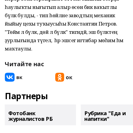
һаулыҡты нығытып алыр өсөн бик ваҡытлы
бүләк булды, - тип һөйләне заводтың механик
йыйыу цехы туҡыусыһы Константин Петров.
"Төймә лә бүләк, дөйә лә бүләк" тигәндәй, эш бүләктең
ҙурлығында түгел, ә һәр эшсегә иғтибар мөһим һәм
маҡтаулы.
Читайте нас
Партнеры
Фотобанк
Рубрика "Еда и
журналистов РБ
напитки"