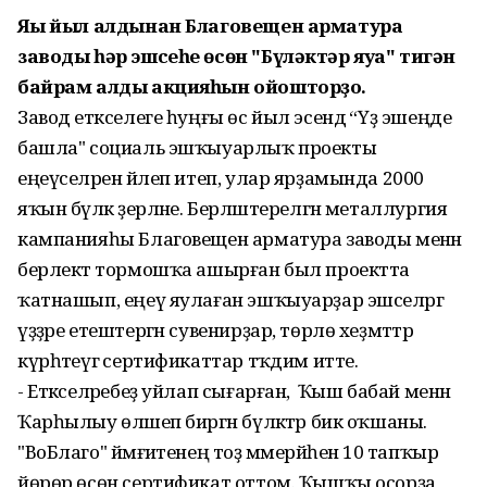
Яңы йыл алдынан Благовещен арматура
заводы һәр эшсеһе өсөн "Бүләктәр яуа" тигән
байрам алды акцияһын ойошторҙо.
Завод етәкселеге һуңғы өс йыл эсендә “Үҙ эшеңде
башла" социаль эшҡыуарлыҡ проекты
еңеүселәрен йәлеп итеп, улар ярҙамында 2000
яҡын бүләк әҙерләне. Берләштерелгән металлургия
кампанияһы Благовещен арматура заводы менән
берлектә тормошҡа ашырған был проектта
ҡатнашып, еңеү яулаған эшҡыуарҙар эшселәргә
үҙҙәре етештергән сувенирҙар, төрлө хеҙмәттәр
күрһәтеүгә сертификаттар тәҡдим итте.
- Етәкселәребеҙ уйлап сығарған, ә Ҡыш бабай менән
Ҡарһылыу өләшеп биргән бүләктәр бик оҡшаны.
"ВоБлаго" йәмғиәтенең тоҙ мәмерйәһенә 10 тапҡыр
йөрөр өсөн сертификат оттом. Ҡышҡы осорҙа