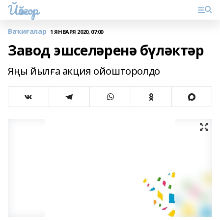
Йәйғор
Ваҡиғалар
1 ЯНВАРЯ 2020, 07:00
Завод эшселәренә бүләктәр
Яңы йылға акция ойошторолдо