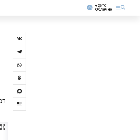
+25 °С
Облачно
от