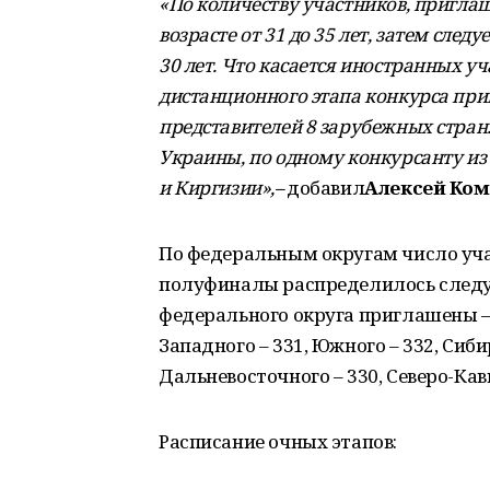
«По количеству участников, пригла
возрасте от 31 до 35 лет, затем следу
30 лет. Что касается иностранных у
дистанционного этапа конкурса пр
представителей 8 зарубежных стран.
Украины, по одному конкурсанту из 
и Киргизии»,–
добавил
Алексей Ком
По федеральным округам число уч
полуфиналы распределилось следу
федерального округа приглашены – 
Западного – 331, Южного – 332, Сибир
Дальневосточного – 330, Северо-Кавк
Расписание очных этапов: