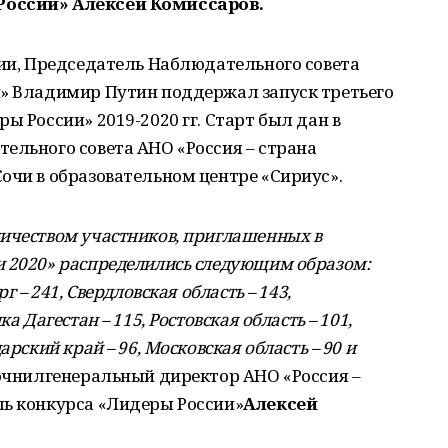
России» Алексей Комиссаров.
сии, Председатель Наблюдательного совета
й» Владимир Путин поддержал запуск третьего
ы России» 2019-2020 гг. Старт был дан в
ельного совета АНО «Россия – страна
очи в образовательном центре «Сириус».
личеством участников, приглашенных в
и 2020» распределились следующим образом:
г – 241, Свердловская область – 143,
а Дагестан – 115, Ростовская область – 101,
арский край – 96, Московская область – 90 и
очнилгенеральный директор АНО «Россия –
ль конкурса «Лидеры России»
Алексей