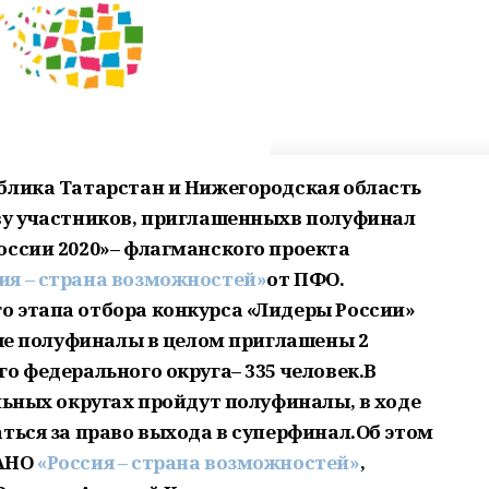
блика Татарстан и Нижегородская область
ву участников, приглашенных
в полуфинал
оссии 2020»
– флагманского проекта
ия – страна возможностей»
от ПФО.
 этапа отбора конкурса «Лидеры России»
ьные полуфиналы в целом приглашены
2
о федерального округа– 335 человек.В
льных округах пройдут полуфиналы, в ходе
ться за право выхода в суперфинал.
Об этом
 АНО
«Россия – страна возможностей»
,