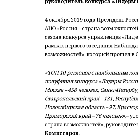
руководитель конкурса «Лидеры 
4 октября 2019 года Президент Рос
АНО «Россия – страна возможносте
сезона конкурса управленцев «Лидер
рамках первого заседания Наблюдат
возможностей», который прошел в С
«ТОП-10 регионов с наибольшим ко
полуфинал конкурса «Лидеры Росси
Москва – 458 человек, Санкт-Петербур
Ставропольский край – 131, Республик
Новосибирская область – 97, Краснод
Приморский край – 76 человек»,–
ут
страна возможностей», руководите
Комиссаров
.