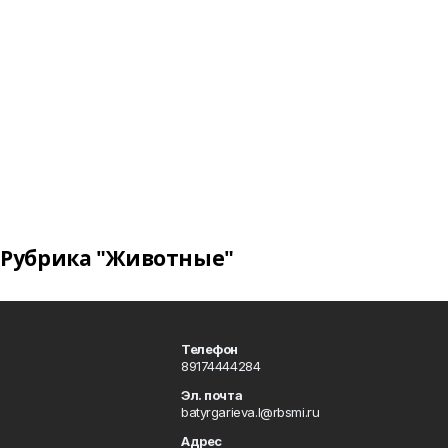
Рубрика "Животные"
Телефон
89174444284
Эл. почта
batyrgarieva.l@rbsmi.ru
Адрес