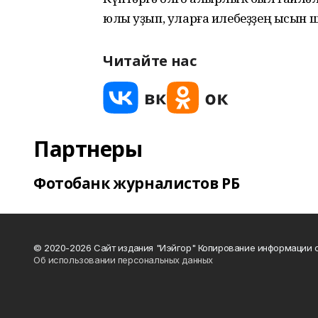
юлы уҙып, уларға илебеҙҙең ысын 
Читайте нас
Партнеры
Фотобанк журналистов РБ
© 2020-2026 Сайт издания "Иэйгор" Копирование информации с
Об использовании персональных данных