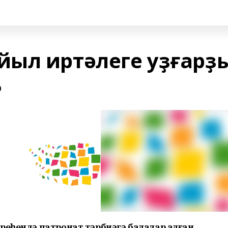
ыл иртәлеге уҙғарҙ
р
реһендә патронат тәрбиәгә балалар алған