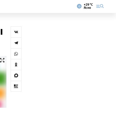
+29 °С
Ясно
ы