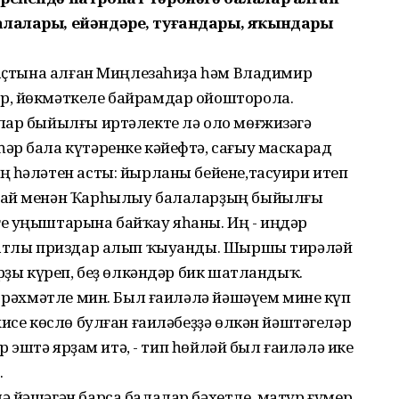
алалары, ейәндәре, туғандары, яҡындары
ы аҫтына алған Миңлезаһиҙа һәм Владимир
р, йөкмәткеле байрамдар ойошторола.
лар быйылғы иртәлекте лә оло мөғжизәгә
әр бала күтәренке кәйефтә, сағыу маскарад
ң һәләтен асты: йырланы бейене,тасуири итеп
абай менән Ҡарһылыу балаларҙың быйылғы
е уңыштарына байҡау яһаны. Иң - иңдәр
 татлы приздар алып ҡыуанды. Шыршы тирәләй
арҙы күреп, беҙ өлкәндәр бик шатландыҡ.
к рәхмәтле мин. Был ғаиләлә йәшәүем мине күп
хисе көслө булған ғаиләбеҙҙә өлкән йәштәгеләр
әр эштә ярҙам итә, - тип һөйләй был ғаиләлә ике
.
ә йәшәгән барса балалар бәхетле, матур ғүмер