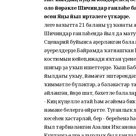
оло йөрәкле Шичиндар ғаиләһе б
өсөн Яңы йыл иртәлеге үткәрҙе.
Әлеге ваҡытта 21 баланы үҙ ҡанат
Шичиндар ғаиләһендә йыл да мату
Сценарий буйынса әҙерләнгән бала
әүерелдерҙе.Байрамда ҡатнашҡан һ
костюмын кейеп,ижади яҡтан үҙене
шиғыр ҙа уҡып ишеттерҙе. Ҡыш Б
йылдағы уҡыу, йәмәғәт эштәрендәг
ҡиммәтле бүләктәр, ә бәләкәстәр
әйләнгән, йөҙө шат, бәхетле балал
- Киң күңелле атай һәм әсәйемә би
нәмәне белергә өйрәтте. Туғанлыҡ 
кесеһен хәстәрләй, бер - береһенә һ
йыл тәрбиәләнгән Азалия Иҡсанова
Күптәргә өлгө алырлыҡ был ғаиләл