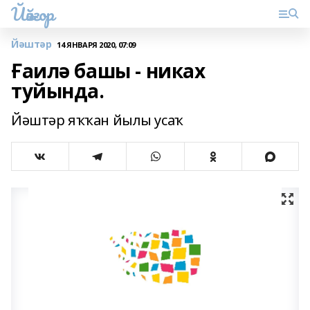
Йәйғор
Йәштәр
14 ЯНВАРЯ 2020, 07:09
Ғаилә башы - никах
туйында.
Йәштәр яҡҡан йылы усаҡ