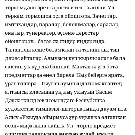
төркөмдәштәре староста итеп тә һайлай. Ул
төркөм тормошон оҫта ойоштора. Зачеттар,
имтихандар, паралар, белешмәләр, саралар,
өмәләр, түңәрәктәр, өҫтәмә дәрестәр
ойоштороу... бөтәһе лә лидер иңдәрендә.
Талантлы кеше бөтә яҡлап та талантлы, тип
дөрөс әйтәләр. Алһыуҙың күп ҡырлы һәләте бала
саҡтан уҡ күренә башлай. Мәктәптә уға бөтә
предметтар ҙа еңел бирелә. Ҡыҙ бейергә ярата,
һүрәт төшөрә... Тыуған ауылындағы мәктәптең
алтынсы класынан һуң ҡыҙ уҡыуын Ҡасим
Дәүләткилдеев исемендәге Республика
художество гимназия-интернатында дауам итә.
Алһыу «Уҡыуҙа айырыуса ҙур уңышҡа өлгәшкән
өсөн» миҙалына лайыҡ. Ул - төрлө предмет
олимпиадаларында еңеүҙәр яулай, ижади