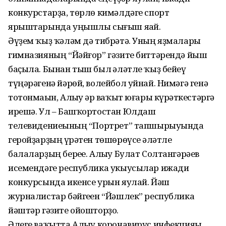
конкурстарҙа, төрлө кимәлдәге спорт
ярыштарында уңышлы сығыш яһай.
Әүҙем ҡыҙ ҡәләм дә тибрәтә. Уның яҙмалары
гимназияның “Йәйғор” гәзите биттәрендә йыш
баҫыла. Бынан тыш был һәләтле ҡыҙ бейеү
түңәрәгенә йәрөй, волейбол уйнай. Нимәгә генә
тотонмаһын, Алһыу һәр ваҡыт юғары күрһәткестәргә
ирешә. Ул – Башҡортостан Юлдаш
телевидениеһының “Портрет” тапшырыуында
геройҙарҙың һүрәтен төшөрөүсе һәләтле
балаларҙың береһе. Алһыу Булат Солтангәрәев
исемендәге республика укыусылар ижади
конкурсында икенсе урын яулай. Йәш
журналистар бәйгеһен “Йәшлек” республика
йәштәр гәзите ойошторҙо.
Әлеге ваҡытта Алһыу коронавирус инфекцияһы