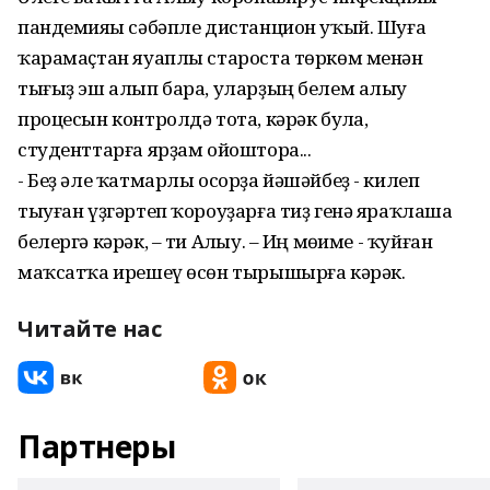
пандемияһы сәбәпле дистанцион уҡый. Шуға
ҡарамаҫтан яуаплы староста төркөм менән
тығыҙ эш алып бара, уларҙың белем алыу
процесын контролдә тота, кәрәк булһа,
студенттарға ярҙам ойоштора...
- Беҙ әле ҡатмарлы осорҙа йәшәйбеҙ - килеп
тыуған үҙгәртеп ҡороуҙарға тиҙ генә яраҡлаша
белергә кәрәк, – ти Алһыу. – Иң мөһиме - ҡуйған
маҡсатҡа ирешеү өсөн тырышырға кәрәк.
Читайте нас
Партнеры