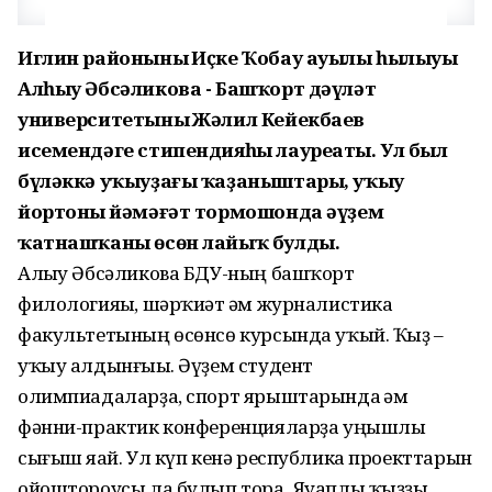
Иглин районының Иҫке Ҡобау ауылы һылыуы
Алһыу Әбсәликова - Башҡорт дәүләт
университетының Жәлил Кейекбаев
исемендәге стипендияһы лауреаты. Ул был
бүләккә уҡыуҙағы ҡаҙаныштары, уҡыу
йортоның йәмәғәт тормошонда әүҙем
ҡатнашҡаны өсөн лайыҡ булды.
Алһыу Әбсәликова БДУ-ның башҡорт
филологияһы, шәрҡиәт һәм журналистика
факультетының өсөнсө курсында уҡый. Ҡыҙ –
уҡыу алдынғыһы. Әүҙем студент
олимпиадаларҙа, спорт ярыштарында һәм
фәнни-практик конференцияларҙа уңышлы
сығыш яһай. Ул күп кенә республика проекттарын
ойоштороусы ла булып тора. Яуаплы ҡыҙҙы