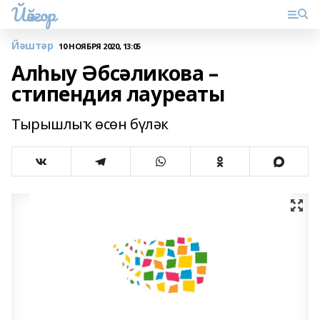
Йәйғор
Йәштәр
10 НОЯБРЯ 2020, 13:05
Алһыу Әбсәликова –
стипендия лауреаты
Тырышлыҡ өсөн бүләк