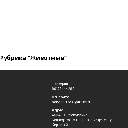
Рубрика "Животные"
Телефон
89174444284
Эл. почта
batyrgarieva.l@rbsmi.ru
Адрес
453430, Республика
Башкортостан, г. Благовещенск, ул.
Кирова,3