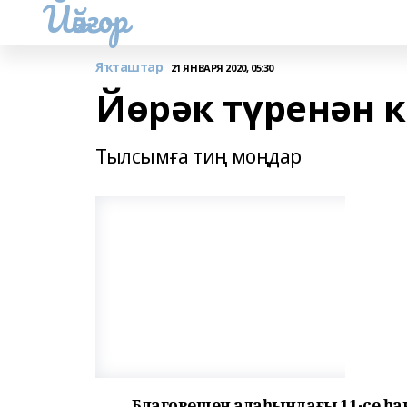
Йәйғор
Яҡташтар
21 ЯНВАРЯ 2020, 05:30
Йөрәк түренән 
Тылсымға тиң моңдар
Благовещен ҡалаһындағы 11-се һа