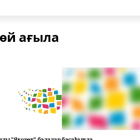
көй ағыла
нлы "Якорек" балалар баҡсаһында