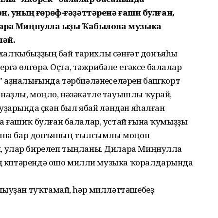
ән, уның ғөрөф-ғәҙәттәренә ғашиҡ булған,
лара Миңнулла ҡыҙы Ҡабылова музыка
ләй.
дә халҡыбыҙҙың бай тарихлы сәнғәт донъяһы
ергә өлгөрә. Оҫта, тәжрибәле етәксе балалар
" аҙналығында тәрбиәләнеүселәрен башҡорт
наҙлы, моңло, нәзәкәтле тауышлы ҡурай,
арында үҫкән был ябай үләндән яһалған
 ғашиҡ булған балалар, устай ғына ҡумыҙҙы
ышына бар донъяның тылсымлы моңон
, улар бирелеп тыңланы. Дилара Миңнулла
ың күптәрендә ошо милли музыка ҡоралдарында
лыуҙан туҡтамай, һәр милләттәшебеҙ