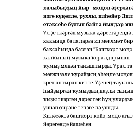
халҡыбыҙҙың йыр - моңон ҡәҙерләг
изге күңелле, рухлы, илһөйәр Ди
етәксеһе булып байтаҡ йылдар эш
Ул үҙе үткәргән музыка дәрестәрен
хаҡында балаларға күп мәғлүмәт бир
баҡсаһында барған "Башҡорт моңо
халҡының музыка ҡоралдарынан - 
ҡумыҙ менән таныштырҙы. Урал тауҙ
мөғжизәле ҡурайҙың аһәңле моңона
күреп аптырап китте. Үҙенең тау
һыйҙырған ҡумыҙҙың наҙлы сыңын
ҡыҙы үткәргән дәрестән һуң уларҙ
уйнап өйрәнеү теләге лә уянды.
Киләсәктә башҡорт көйө, моңо ағы
йөрәгендә йәшәһен.