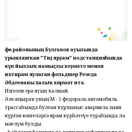
Өфө районының Булгаков ауылында
урынлашҡан "Тиҙ ярҙам" подстанцияһында
күп йыллыҡ намыҫлы хеҙмәте менән
ихтирам яулаған фельдшер Резеда
Әбдееваны халыҡ хөрмәт итә.
Изгелек ерҙә ятып ҡалмай.
Әле яңыраҡ уның М - 5 федераль автомобиль
трассаһында булған ҡурҡыныс аварияла зыян
күргән кешеләргә ярҙам күрһәтеүе тураһында ла
мәғлүм булды.
- Һайлаған һөнәрем дә, кешелек сифаттарым да