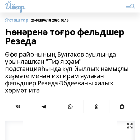
Йәйғор
Яҡташтар
26 ФЕВРАЛЯ 2020, 06:15
Һөнәренә тоғро фельдшер
Резеда
Өфө районының Булгаков ауылында
урынлашҡан "Тиҙ ярҙам"
подстанцияһында күп йыллыҡ намыҫлы
хеҙмәте менән ихтирам яулаған
фельдшер Резеда Әбдееваны халыҡ
хөрмәт итә