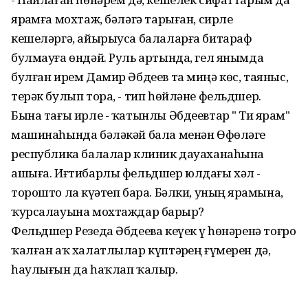
ярҙамға мохтаж, бәләгә тарыған, сирле
кешеләргә, айырыуса балаларға битараф
булмауға өндәй. Руль артында, гел янымда
булған ирем Дамир Әбдеев та миңә көс, таяныс,
терәк булып тора, - тип һөйләне фельдшер.
Бына тағы ирле - ҡатынлы Әбдеевтар " Тиҙ ярҙам"
машинаһында бәләкәй бала менән Өфөләге
республика балалар клиник дауаханаһына
ашыға. Иғтибарлы фельдшер юлдағы хәл -
торошто ла күҙәтеп бара. Бәлки, уның ярҙамына,
ҡурсалауына мохтаждар барҙыр?
Фельдшер Резеда Әбдеева кеүек үҙ һөнәренә тоғро
ҡалған аҡ халатлылар күптәрҙең ғүмерен дә,
һаулығын да һаҡлап ҡалыр.