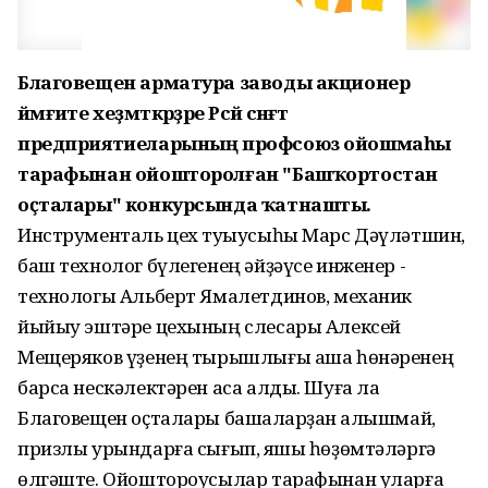
Благовещен арматура заводы акционер
йәмғиәте хеҙмәткәрҙәре Рәсәй сәнәғәт
предприятиеларының профсоюз ойошмаһы
тарафынан ойошторолған "Башҡортостан
оҫталары" конкурсында ҡатнашты.
Инструменталь цех туҡыусыһы Марс Дәүләтшин,
баш технолог бүлегенең әйҙәүсе инженер -
технологы Альберт Ямалетдинов, механик
йыйыу эштәре цехының слесары Алексей
Мещеряков үҙенең тырышлығы аша һөнәренең
барса нескәлектәрен аса алды. Шуға ла
Благовещен оҫталары башҡаларҙан ҡалышмай,
призлы урындарға сығып, яҡшы һөҙөмтәләргә
өлгәште. Ойоштороусылар тарафынан уларға