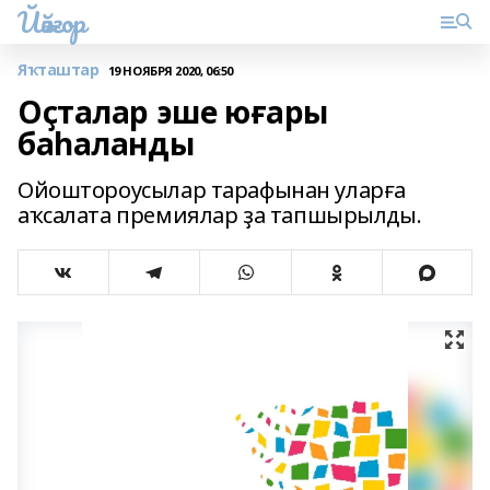
Йәйғор
Яҡташтар
19 НОЯБРЯ 2020, 06:50
Оҫталар эше юғары
баһаланды
Ойоштороусылар тарафынан уларға
аҡсалата премиялар ҙа тапшырылды.