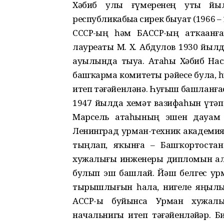
Хәбиб улы ғүмеренең утыҙ йы
республикабыҙҙа сирек быуат (1966 
СССР-ҙың һәм БАССР-ҙың атҡаҙан
лауреаты М. Х. Абдулов 1930 йы
ауылында тыуа. Атаһы Хәбиб На
башҡарма комитеты рәйесе була,
итеп тәғәйенләнә. Һуғыш башланғас,
1947 йылда хеҙмәт вазифаһын үтәп
Марсель атаһының эшен дауам и
Ленинград урман-техник академияһ
тыңлап, яҡынға – Башҡортостан
хужалығы инженеры дипломын алғ
булып эш башлай. Йәш белгес урм
тырышлығын һала, нигеҙле яңыл
АССР-ы буйынса Урман хужалы
начальнигы итеп тәғәйенләйҙәр.