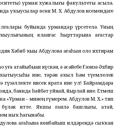
рситеты) урман хужалығы факультеты асыла.
да уҡыусылар өсөн М. Х. Абдулов исемендәге
йылғалары буйында урмандар үрсетелә. Уның
ҡыулығының яланғас һырттарына ағастар
идия Хәбиб ҡыҙы Абдулова ағаһын оло ихтирам
ға атайыбыҙҙан күскән, ә әсәйебеҙ Ғәзизә Әхбир
уҡытыусыһы ине, тәрән аҡыл һәм түҙемлелек
ә гүзәллекте нисек ярата ине ул! Байрамдарҙа
онда, баянда һәйбәт уйнай, йырлай ине. Етмеш
а «Урман – минең ғүмерем. Абдулов М. Х.» тип
ар бүләк итте. Яҡшы ғаилә башлығы, атай,
лем ныҡ һағынабыҙ.
дулова ағаһына көнбайыш илдәрендә сыҡҡан