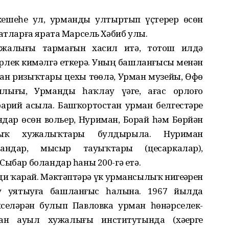
 кешеһе ул, урманды ултыртып үҫтерер өсөн
батларға ярата Марсель Хәбиб улы.
ужалығы тармағын хасил итә, тотош илдә
рлек кимәлгә еткерә. Уның башланғысы менән
ман ризыҡтары цехы төҙөлә, Урман музейы, Өфө
ығы, Урманды һаҡлау үҙәге, ағас орлоғо
арий асыла. Башҡортостан урман белгестәре
дар өсөн вольер, Нуриман, Борай һәм Бөрйән
ылыҡ хужалыҡтары булдырыла. Нуриман
андар, мысыр тауыҡтары (цесаркалар),
Сыбар боландар һаны 200-гә етә.
и ҡарай. Мәктәптәрҙә үк урмансылыҡ нигеҙҙәрен
у уятыуға башланғыс һалына. 1967 йылда
селәрҙән булып Павловка урман һөнәрселек-
ан ауыл хужалығы институтында (хәҙерге