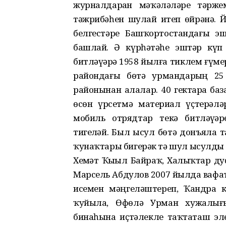
журналдарҙан мәҡәләләрҙе тәрж
тәжрибәһен шулай итеп өйрәнә. 
белгестәре Башҡортостандағы эш
башлай. Ә күрһәтәһе эштәр күп
битләүҙәрҙә 1958 йылға тиклем ғүме
райондағы бөтә урмандарҙың 25
районынан алалар. 40 гектарҙа ба
өсөн үрсетмә материал үҫтерәлә
мобиль отрядтар текә битләүҙә
тигеҙләй. Был ысул бөтә донъяла 
ҡунаҡтары бигерәк тә шул ысулды 
Хеҙмәт Ҡыҙыл Байраҡ, Халыҡтар д
Марсель Абдулов 2007 йылда вафат
исемен мәңгеләштереп, Ҡандра 
ҡуйыла, Өфөлә Урман хужалығы
бинаһына иҫтәлекле таҡтаташ эле