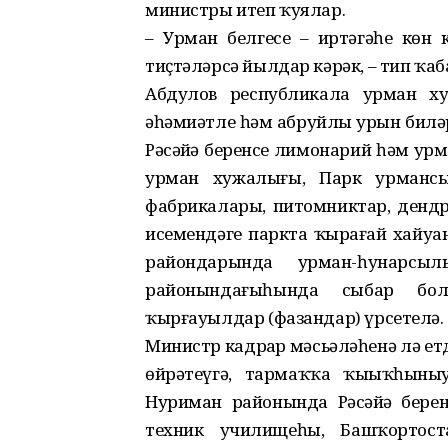
министры итеп ҡуялар.
– Урман белгесе – иртәгәһе көн
тиҫтәләрсә йылдар кәрәк, – тип ҡа
Абдулов республикала урман х
әһәмиәтле һәм абруйлы урын билә
Рәсәйҙә беренсе лимонарий һәм ур
урман хужалығы, Парк урмансыл
фабрикалары, питомниктар, дендр
исемендәге паркта ҡырағай хайуан
райондарында урман-һунарс
районындағыһында сыбар бол
ҡырғауылдар (фазандар) үрсетелә. 
Министр кадрҙар мәсьәләһенә лә етд
өйрәтеүгә, тармаҡҡа ҡыҙыҡһыны
Нуриман районында Рәсәйҙә берен
техник училищеһы, Башҡортост