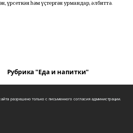
н, үрсеткән һәм үҫтергән урмандар, әлбиттә.
Рубрика "Еда и напитки"
айта разрешено только с письменного согласия администрации.