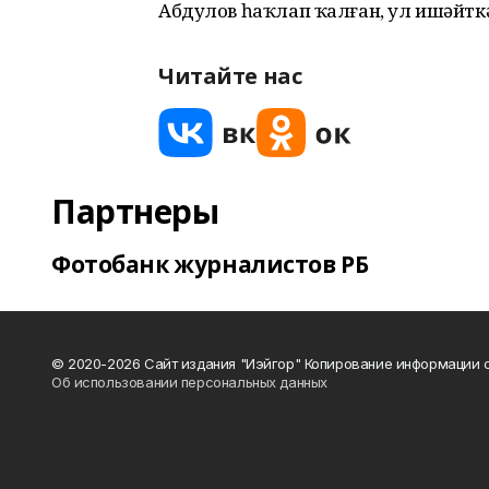
Абдулов һаҡлап ҡалған, ул ишәйткә
Читайте нас
Партнеры
Фотобанк журналистов РБ
© 2020-2026 Сайт издания "Иэйгор" Копирование информации с
Об использовании персональных данных