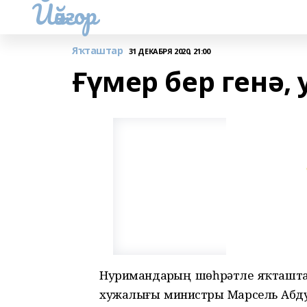
Йәйғор
Яҡташтар
31 ДЕКАБРЯ 2020, 21:00
Ғүмер бер генә,
Нуримандарҙың шөһрәтле яҡташт
хужалығы министры Марсель Абду