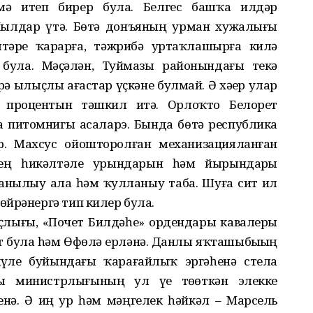
емә итеп бирер була. Белгес башҡа илдәр
Йылдар үтә. Бөтә донъяның урман хужалығы
тәрҙе ҡарарға, тәжрибә уртаҡлашырға килә
 була. Мәҫәлән, Туймазы районындағы текә
рҙә ылыҫлы ағастар үҫкәне булмай. Ә хәҙер улар
 процентын тәшкил итә. Орлоҡто Белорет
за питомнигы асаларэ. Бында бөтә республика
р. Махсус ойошторолған механизацияланған
рҙең һикәлтәле урындарын һәм йырындарҙы
танылыу ала һәм ҡулланыу таба. Шуға сит ил
өйрәнергә тип килер була.
уҫлығы, «Почет Билдәһе» ордендары кавалеры
 була һәм Өфөлә ерләнә. Данлы яҡташыбыҙҙың
күле буйындағы ҡарағайлыҡ эргәһенә стела
 министрлығының ул үҙе төҙөткән элекке
нә. Ә иң ҙур һәм мәңгелек һәйкәл – Марсель