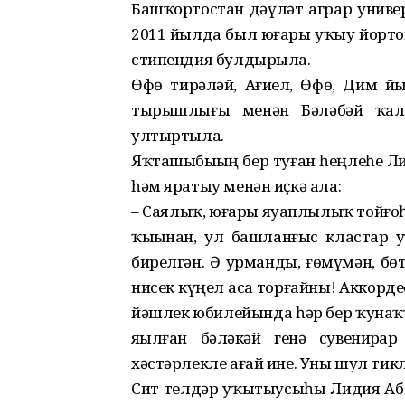
Башҡортостан дәүләт аграр униве
2011 йылда был юғары уҡыу йортон
стипендия булдырыла.
Өфө тирәләй, Ағиҙел, Өфө, Дим 
тырышлығы менән Бәләбәй ҡал
ултыртыла.
Яҡташыбыҙҙың бер туған һеңлеһе Л
һәм яратыу менән иҫкә ала:
– Саялыҡ, юғары яуаплылыҡ тойғоһо у
ҡыҙынан, ул башланғыс кластар 
бирелгән. Ә урманды, ғөмүмән, бөт
нисек күңел аса торғайны! Аккорде
йәшлек юбилейында һәр бер ҡунаҡҡ
яҙылған бәләкәй генә сувенирҙ
хәстәрлекле ағай ине. Уны шул тик
Сит телдәр уҡытыусыһы Лидия Аб