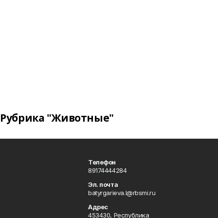
Рубрика "Животные"
Телефон
89174444284
Эл. почта
batyrgarieva.l@rbsmi.ru
Адрес
453430, Республика