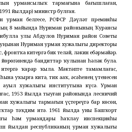
лын урмансылыҡ тармағына бағышлаған,
– 1991 йылдар) министр булған.
ған урман белгесе, РСФСР Дәүләт премияһы
лдың 8 майында Нуриман районының Ҡурансы
сибулла улы Абдулов Нуриман район Советы
 һуңынан Нуриман урман хужалығы директоры
 фронтҡа китергә бик теләй, ләкин ебәрмәйҙәр.
 йөрөгәнендә бандиттар ҡулынан һәләк була.
тергә ҡарар ҡыла. Мәктәпте тамамлағас,
ына уҡырға китә, тик аҙаҡ, әсәһенең үтенесен
 ауыл хужалығы институтына күсә. Урман
ас, 1953 йылда тыуған районында лесничий
ан хужалығы тармағын үҫтереүгә бар көсөн,
ыҡтар тәҡдим итә. 1961 йылда уны Башҡорт
ғы һәм урмандарҙы һаҡлау инспекцияһы
 Биш йылдан республиканың урман хужалығы