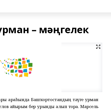
 урман – мәңгелек
ары араһында Башҡортостандың тәүге урман
лов айырым бер урынды алып тора. Марсель