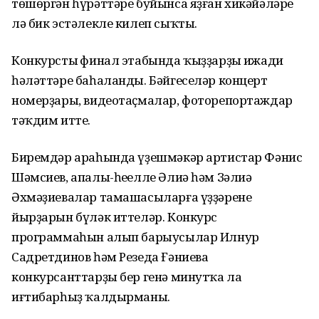
төшөргән һүрәттәре буйынса яҙған хикәйәләре
лә бик эстәлекле килеп сыҡты.
Конкурстың финал этабында ҡыҙҙарҙың ижади
һәләттәре баһаланды. Бәйгеселәр концерт
номерҙары, видеотаҫмалар, фоторепортаждар
тәҡдим итте.
Биремдәр араһында үҙешмәкәр артистар Фәнис
Шәмсиев, апалы-һеңелле Әлиә һәм Зәлиә
Әхмәҙиевалар тамашасыларға үҙҙәренең
йырҙарын бүләк иттеләр. Конкурс
программаһын алып барыусылар Илнур
Садретдинов һәм Резеда Ғәниева
конкурсанттарҙы бер генә минутҡа ла
иғтибарһыҙ ҡалдырманы.