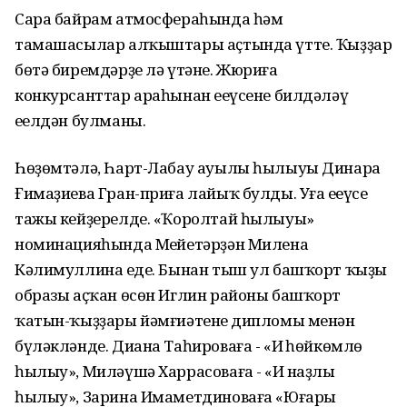
Сара байрам атмосфераһында һәм
тамашасылар алҡыштары аҫтында үтте. Ҡыҙҙар
бөтә биремдәрҙе лә үтәне. Жюриға
конкурсанттар араһынан еңеүсене билдәләү
еңелдән булманы.
Һөҙөмтәлә, Һарт-Лабау ауылы һылыуы Динара
Ғимаҙиева Гран-приға лайыҡ булды. Уға еңеүсе
тажы кейҙерелде. «Ҡоролтай һылыуы»
номинацияһында Меңйетәрҙән Милена
Кәлимуллина еңде. Бынан тыш ул башҡорт ҡыҙы
образы аҫҡан өсөн Иглин районы башҡорт
ҡатын-ҡыҙҙары йәмғиәтенең дипломы менән
бүләкләнде. Диана Таһироваға - «Иң һөйкөмлө
һылыу», Миләүшә Харрасоваға - «Иң наҙлы
һылыу», Зарина Имаметдиноваға «Юғары