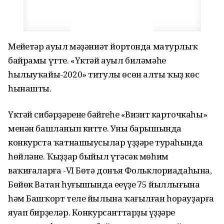
Меңйетәр ауыл мәҙәниәт йортонда матурлыҡ
байрамы үтте. «Үктәй ауыл биләмәһе
һылыуҡайы-2020» титулы өсөн алты ҡыҙ көс
һынашты.
Үктәй сибәрҙәренең бәйгеһе «Визит карточкаһы»
менән башланып китте. Уның барышында
конкурста ҡатнашыусылар үҙҙәре тураһында
һөйләне. Ҡыҙҙар быйыл үтәсәк мөһим
ваҡиғаларға -VI Бөтә донъя Фольклориадаһына,
Бөйөк Ватан һуғышында еңеүҙең 75 йыллығына
һәм Башҡорт теле йылына ҡағылған һорауҙарға
яуап бирҙеләр. Конкурсанттарҙың үҙҙәре