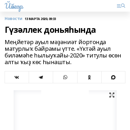
Йәйғор
Новости
13 МАРТА 2020, 09:33
Гүзәллек доньяһында
Меңйетәр ауыл мәҙәниәт йортонда
матурлыҡ байрамы үтте. «Үктәй ауыл
биләмәһе һылыуҡайы-2020» титулы өсөн
алты ҡыҙ көс һынашты.