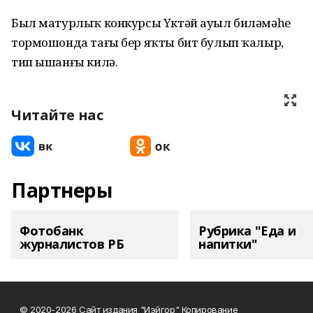
Был матурлыҡ конкурсы Үктәй ауыл биләмәһе
тормошонда тағы бер яҡты бит булып ҡалыр,
тип ышанғы килә.
Читайте нас
Партнеры
Фотобанк
Рубрика "Еда и
журналистов РБ
напитки"
© 2020-2026 Сайт издания "Иэйгор" Копирование