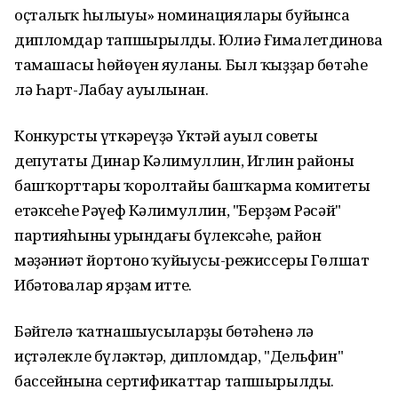
оҫталыҡ һылыуы» номинациялары буйынса
дипломдар тапшырылды. Юлиә Ғималетдинова
тамашасы һөйөүен яуланы. Был ҡыҙҙар бөтәһе
лә Һарт-Лабау ауылынан.
Конкурсты үткәреүҙә Үктәй ауыл советы
депутаты Динар Кәлимуллин, Иглин районы
башҡорттары ҡоролтайы башҡарма комитеты
етәксеһе Рәүеф Кәлимуллин, "Берҙәм Рәсәй"
партияһының урындағы бүлексәһе, район
мәҙәниәт йортоноң ҡуйыусы-режиссеры Гөлшат
Ибәтовалар ярҙам итте.
Бәйгелә ҡатнашыусыларҙың бөтәһенә лә
иҫтәлекле бүләктәр, дипломдар, "Дельфин"
бассейнына сертификаттар тапшырылды.