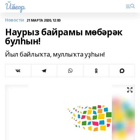
Йәйғор
Новости
21 МАРТА 2020, 12:00
Наурыз байрамы мөбәрәк
булһын!
Йыл байлыҡта, муллыҡта уҙһын!