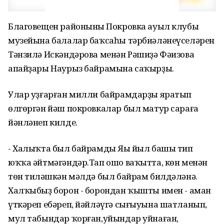
Благовещен районының Покровка ауыл клубы
музейына балалар баҡсаһы тәрбиәләнеүселәрен
Тәнзилә Искәндәрова менән Рәшиҙә Фәизова
апайҙары Наурыз байрамына саҡырҙы.
Улар уҙғарған милли байрамдарҙы яратып
өлгөргән йәш покровкалар был матур сараға
йәнләнеп килде.
- Халыҡта был байрамды Яңы йыл башы тип
юҡҡа әйтмәгәндәр.Тап ошо ваҡытта, көн менән
төн тиңләшкән мәлдә был байрам билдәләнә.
Халҡыбыҙ борон - борондан ҡышты имен - аман
үткәреп ебәреп, йәйләүгә сығыуына шатланып,
мул табындар ҡорған,уйындар уйнаған,