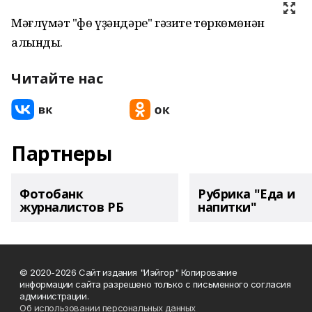
Мәғлүмәт "Өфө үҙәндәре" гәзите төркөмөнән
алынды.
Читайте нас
Партнеры
Фотобанк
Рубрика "Еда и
журналистов РБ
напитки"
© 2020-2026 Сайт издания "Иэйгор" Копирование
информации сайта разрешено только с письменного согласия
администрации.
Об использовании персональных данных