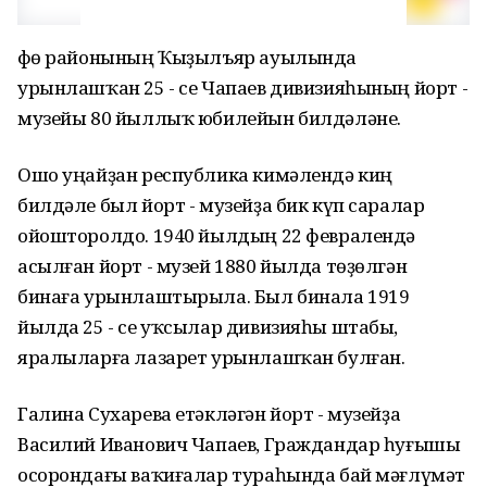
Өфө районының Ҡыҙылъяр ауылында
урынлашҡан 25 - се Чапаев дивизияһының йорт -
музейы 80 йыллыҡ юбилейын билдәләне.
Ошо уңайҙан республика кимәлендә киң
билдәле был йорт - музейҙа бик күп саралар
ойошторолдо. 1940 йылдың 22 февралендә
асылған йорт - музей 1880 йылда төҙөлгән
бинаға урынлаштырыла. Был бинала 1919
йылда 25 - се уҡсылар дивизияһы штабы,
яралыларға лазарет урынлашҡан булған.
Галина Сухарева етәкләгән йорт - музейҙа
Василий Иванович Чапаев, Граждандар һуғышы
осорондағы ваҡиғалар тураһында бай мәғлүмәт