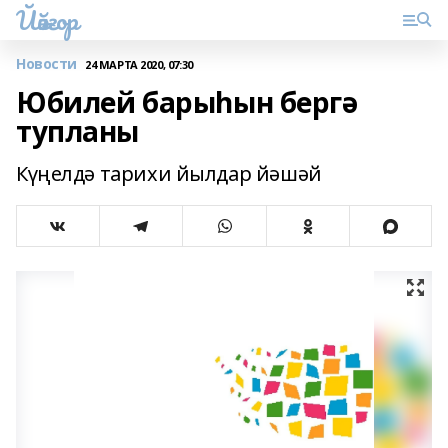
Йәйғор
Новости
24 МАРТА 2020, 07:30
Юбилей барыһын бергә
тупланы
Күңелдә тарихи йылдар йәшәй