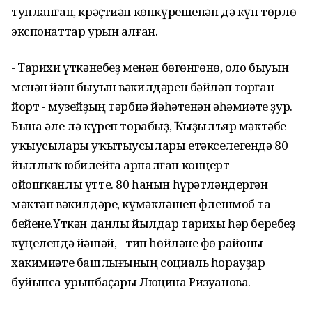
тупланған, крәҫтиән көнкүрешенән дә күп төрлө
экспонаттар урын алған.
- Тарихи үткәнебеҙ менән бөгөнгөнө, оло быуын
менән йәш быуын вәкилдәрен бәйләп торған
йорт - музейҙың тәрбиә йәһәтенән әһәмиәте ҙур.
Бына әле лә күреп торабыҙ, Ҡыҙылъяр мәктәбе
уҡыусылары уҡытыусылары етәкселегендә 80
йыллыҡ юбилейға арналған концерт
ойошҡанлы үтте. 80 һанын һүрәтләндергән
мәктәп вәкилдәре, күмәкләшеп флешмоб та
бейене.Үткән данлы йылдар тарихы һәр беребеҙ
күңелендә йәшәй, - тип һөйләне Өфө районы
хакимиәте башлығының социаль һорауҙар
буйынса урынбаҫары Люцина Ризуанова.