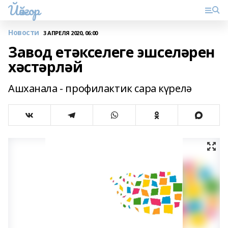
Йәйғор
Новости
3 АПРЕЛЯ 2020, 06:00
Завод етәкселеге эшселәрен
хәстәрләй
Ашханала - профилактик сара күрелә