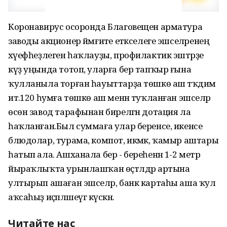
Коронавирус осоронда Благовещен арматура
заводы акционер йәмғиәте етәкселеге эшселәренең
хәүефһеҙлеген һаҡлауҙы, профилактик эштәрҙе
күҙ уңында тотоп, уларға бер тапҡыр ғына
ҡулланыла торған һауыттарҙа төшкө аш тәҡдим
итә.120 һумға төшкө аш менән туҡланған эшселәр
өсөн завод тарафынан бирелгән дотация ла
һаҡланған.Был суммаға улар беренсе, икенсе
блюдолар, турама, компот, икмәк, ҡамыр аштары
һатып ала. Ашханала бер - береһенән 1-2 метр
йыраҡлыҡта урынлашҡан өҫтәлдәр артына
ултырып ашаған эшселәр, банк картаһы аша ҡул
аҡсаһыҙ иҫәпләшеүгә күскән.
Читайте нас