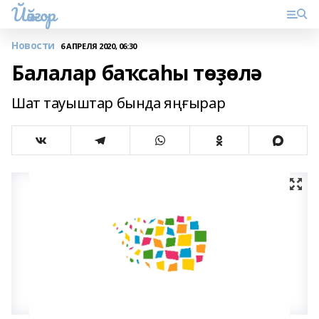
Йәйғор
Новости
6 АПРЕЛЯ 2020, 06:30
Балалар баҡсаһы төҙөлә
Шат тауыштар бында яңғырар