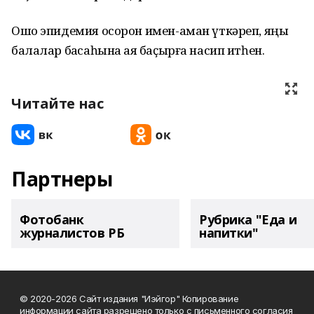
Ошо эпидемия осорон имен-аман үткәреп, яңы
балалар баҡсаһына аяҡ баҫырға насип итһен.
Читайте нас
Партнеры
Фотобанк
Рубрика "Еда и
журналистов РБ
напитки"
© 2020-2026 Сайт издания "Иэйгор" Копирование
информации сайта разрешено только с письменного согласия