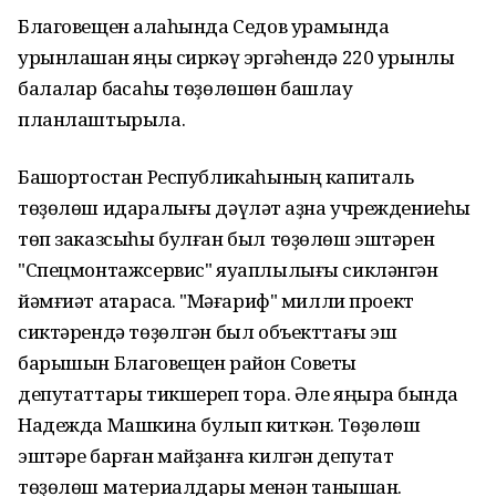
Благовещен ҡалаһында Седов урамында
урынлашҡан яңы сиркәү эргәһендә 220 урынлыҡ
балалар баҡсаһы төҙөлөшөн башлау
планлаштырыла.
Башҡортостан Республикаһының капиталь
төҙөлөш идаралығы дәүләт ҡаҙна учреждениеһы
төп заказсыһы булған был төҙөлөш эштәрен
"Спецмонтажсервис" яуаплылығы сикләнгән
йәмғиәт атҡарасаҡ. "Мәғариф" милли проект
сиктәрендә төҙөлгән был объекттағы эш
барышын Благовещен район Советы
депутаттары тикшереп тора. Әле яңыраҡ бында
Надежда Машкина булып киткән. Төҙөлөш
эштәре барған майҙанға килгән депутат
төҙөлөш материалдары менән танышҡан.