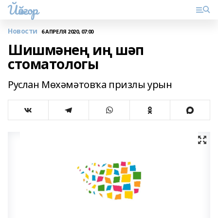
Йәйғор
Новости
6 АПРЕЛЯ 2020, 07:00
Шишмәнең иң шәп
стоматологы
Руслан Мөхәмәтовҡа призлы урын