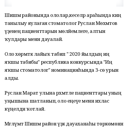
Шишмә районында ололар,кеселәр араһында киң
танылыу яулаған стоматолог Руслан Мөхәмәтов
үҙенең пациенттарын мөләйемлеге, алтын
ҡулдары менән дауалай.
Оло хөрмәткә лайыҡ табип " 2020 йылдың иң
яҡшы табибы" республика конкурсында "Иң
яҡшы стоматолог" номинацияһында 3-сө урын
алды.
Руслан Марат улына рәхмәтле пациенттары уның
уңышына шатланып, оло еңеүе менән ихлас
күңелдән ҡотлай.
Мәғлүмәт Шишмә район үҙәк дауаханаһы төркөмөнән