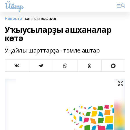
Йәйғор
Новости
6 АПРЕЛЯ 2020, 06:00
Уҡыусыларҙы ашханалар
көтә
Уңайлы шарттарҙа - тәмле аштар