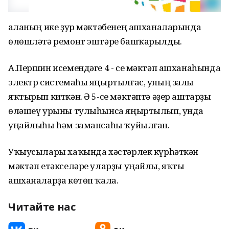
Ҡаланың ике ҙур мәктәбенең ашханаларында
өлөшләтә ремонт эштәре башҡарылды.
А.Першин исемендәге 4 - се мәктәп ашханаһында
электр системаһы яңыртылғас, уның залы
яҡтырып киткән. Ә 5-се мәктәптә әҙер аштарҙы
өләшеү урыны тулыһынса яңыртылып, унда
уңайлыһы һәм замансаһы ҡуйылған.
Уҡыусылары хаҡында хәстәрлек күрһәткән
мәктәп етәкселәре уларҙы уңайлы, яҡты
ашханаларҙа көтөп ҡала.
Читайте нас