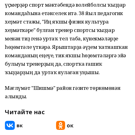
үҫмерҙәр спорт мәктәбендә волейболсы ҡыҙҙар
командаһына етәкселек итә. 38 йыл педагогик
хеҙмәт стажы, "Иң яҡшы физик культура
хеҙмәткәре" булған тренер спортсы ҡыҙҙар
менән тиҙ генә уртаҡ тел таба, күнекмәләрҙе
һөҙөмтәле үткәрә. Ярыштарҙа әүҙем ҡатнашҡан
команданың еңеүе, тик яҡшы һөҙөмтәләргә эйә
булыуы тренерҙың да, спортҡа ғашиҡ
ҡыҙҙарҙың да уртаҡ яулаған уңышы.
Мәғлүмәт "Шишмә" район гәзите төркөмөнән
алынды.
Читайте нас