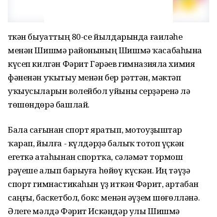
Үткән быуаттың 80-се йылдарында ғаиләһе
менән Шишмә районының Шишмә ҡасабаһына
күсеп килгән Фәрит Гәрәев гимназияла химия
фәненән уҡытыу менән бер рәттән, мәктәп
уҡыусыларын волейбол уйыны серҙәренә лә
төшөндөрә башлай.
Бала сағынан спорт яратып, мотоуҙыштар
ҡарап, йылға - күлдәрҙә балыҡ тотоп үҫкән
егеткә атаһынан спортҡа, сәләмәт тормош
рәүеше алып барыуға һөйөү күскән. Иң тәүҙә
спорт гимнастикаһын үҙ иткән Фәрит, артабан
саңғы, баскетбол, бокс менән әүҙем шөғөлләнә.
Әлеге мәлдә Фәрит Искәндәр улы Шишмә