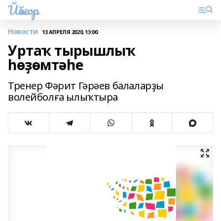
Йәйғор
Новости
13 АПРЕЛЯ 2020, 13:00
Уртаҡ тырышлыҡ
һөҙөмтәһе
Тренер Фәрит Гәрәев балаларҙы
волейболға ылыҡтыра