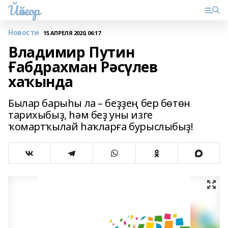
Йәйғор
Новости
15 АПРЕЛЯ 2020, 06:17
Владимир Путин
Ғабдрахман Рәсүлев
хаҡында
Былар барыһы ла – беҙҙең бер бөтөн
тарихыбыҙ, һәм беҙ уны изге​
ҡомартҡылай һаҡларға бурыслыбыҙ!