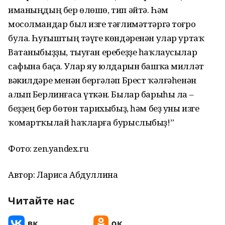
иманыңдың бер өлөшө, тип әйтә. Һәм
мосолмандар был изге тәғлимәттәргә тоғро
була. Һуғыштың тәүге көндәренән улар уртаҡ
Ватаныбыҙҙы, тыуған еребеҙҙе һаҡлаусылар
сафына баҫа. Улар яу юлдарын башҡа милләт
вәкилдәре менән бергәләп Брест ҡәлғәһенән
алып Берлинғаса үткән. Былар барыһы ла –
беҙҙең бер бөтөн тарихыбыҙ, һәм беҙ уны изге​
ҡомартҡылай һаҡларға бурыслыбыҙ!”
Фото: zen.yandex.ru
Автор: Лариса Абдуллина
Читайте нас