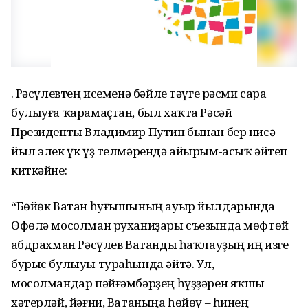
Ғ. Рәсүлевтең исеменә бәйле тәүге рәсми сара
булыуға ҡарамаҫтан, был хаҡта Рәсәй
Президенты Владимир Путин бынан бер нисә
йыл элек үк үҙ телмәрендә айырым-асыҡ әйтеп
киткәйне:
“Бөйөк Ватан һуғышының ауыр йылдарында
Өфөлә мосолман руханиҙары съезында мөфтөй
Ғабдрахман Рәсүлев Ватанды һаҡлауҙың иң изге
бурыс булыуы тураһында әйтә. Ул,
мосолмандар пәйғәмбәрҙең һүҙҙәрен яҡшы
хәтерләй, йәғни, Ватаныңа һөйөү – һинең