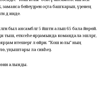
 заманса бейеүҙәрен оҫта башҡарып, үҙенең
н дә инде.
ән был ансамблгә 5 йәштән алып 65 бала йөрөй.
дән тыш, етәксеһе ярҙамында командала эшләргә,
 ярҙам итешергә лә өйрәнә. "Ҡош юлы" ның
өйлө, уңыштары ла сикһеҙ.
мөнән алынды.