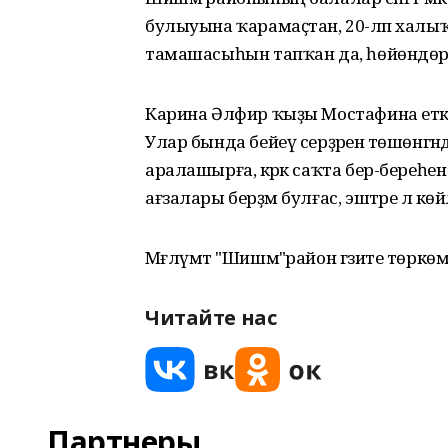
булыуына ҡарамаҫтан, 20-ләп халыҡ,
тамашасыһын тапҡан да, һөйөндөргә
Карина Әлфир ҡыҙы Мостафина етәкләг
Улар бында бейеү серҙәренә төшөнгән
аралашырға, кәрәк саҡта бер-береһенә
ағзалары берҙәм булғас, эштәре лә к
Мәғлүмәт "Шишмә"район гәзите төркө
Читайте нас
Партнеры