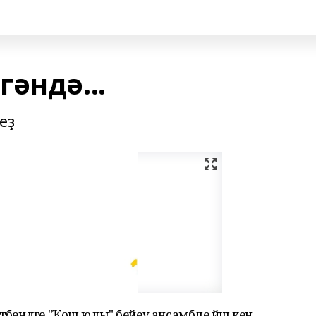
әндә...
еҙ
әбендәге "Ҡош юлы" бейеү ансамбле йәш кенә