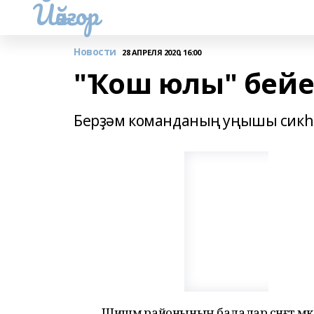
Йәйғор
Новости
28 АПРЕЛЯ 2020, 16:00
"Ҡош юлы" бейег
Берҙәм команданың уңышы сикһ
Шишмә районының балалар сәнғәт мәкт