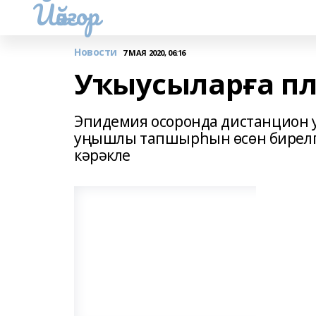
Йәйғор
Новости
7 МАЯ 2020, 06:16
Уҡыусыларға п
Эпидемия осоронда дистанцион 
уңышлы тапшырһын өсөн бирелг
кәрәкле