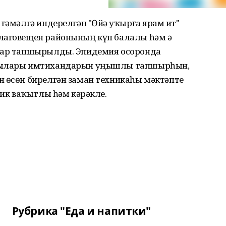
ғәмәлгә индерелгән "Өйҙә уҡырға ярҙам ит"
лаговещен районының күп балалы һәм әҙ
ттар тапшырылды. Эпидемия осоронда
усылары имтихандарын уңышлы тапшырһын,
н өсөн бирелгән заман техникаһы мәктәпте
бик ваҡытлы һәм кәрәкле.
Рубрика "Еда и напитки"