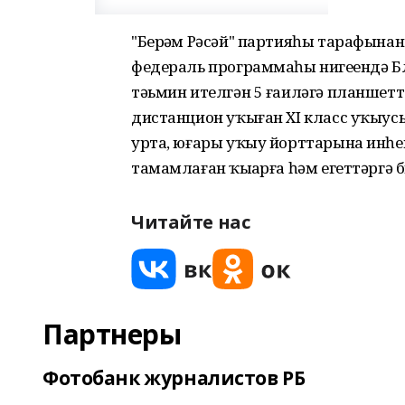
"Берҙәм Рәсәй" партияһы тарафынан 
федераль программаһы нигеҙендә Б
тәьмин ителгән 5 ғаиләгә планше
дистанцион уҡыған XI класс уҡы
урта, юғары уҡыу йорттарына инһе
тамамлаған ҡыҙҙарға һәм егеттәргә 
Читайте нас
Партнеры
Фотобанк журналистов РБ