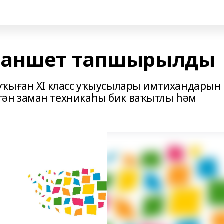
ланшет тапшырылды
уҡыған XI класс уҡыусылары имтихандарын
ән заман техникаһы бик ваҡытлы һәм