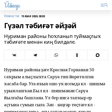
Йәйғор
Новости
15 МАЯ 2020, 00:03
Гүзәл тәбиғәт әйҙәй
Нуриман районы һоҡланып туймаҫлыҡ
тәбиғәте менән киң билдәле.
Нуриман районы үҙәге Красная Горканан 30
саҡрым алыҫлыҡта Саруа тип йөрөтөлгән
ҡасаба бар. Уға яҡын ошо уҡ исемдә күл - шишмә
урынлашҡан.Был күл - шишмәнән Саруа
йылғаһы башлана. Ул бер нисә тапҡыр ер
аҫтына сумып сыға. Зәп - зәңгәр төҫтәге күл -
шишмәнең тирә - яғы ғәжәп матур, төрлө