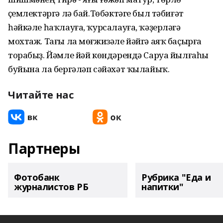
үҫемлектәргә лә бай.Төбәктәге был тәбиғәт
һәйкәле һаҡлауға, ҡурсалауға, ҡәҙерләүгә
мохтаж. Тағы ла мөғжизәле йәйгә аяҡ баҫырға
торабыҙ. Йәмле йәй көндәрендә Саруа йылғаһы
буйына ла бергәләп сәйәхәт ҡылайыҡ.
Читайте нас
Партнеры
Фотобанк
Рубрика "Еда и
журналистов РБ
напитки"