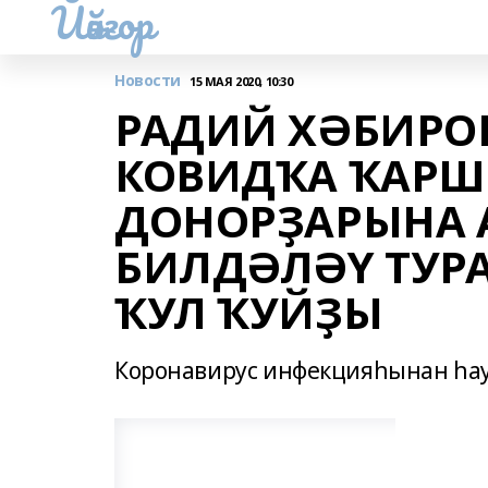
Йәйғор
Новости
15 МАЯ 2020, 10:30
РАДИЙ ХӘБИРОВ
КОВИДҠА ҠАРШ
ДОНОРҘАРЫНА А
БИЛДӘЛӘҮ ТУР
ҠУЛ ҠУЙҘЫ
Коронавирус инфекцияһынан һау