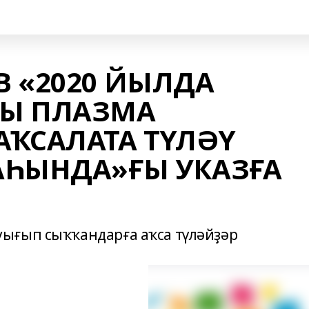
 «2020 ЙЫЛДА
Ы ПЛАЗМА
ҠСАЛАТА ТҮЛӘҮ
АҺЫНДА»ҒЫ УКАЗҒА
ығып сыҡҡандарға аҡса түләйҙәр