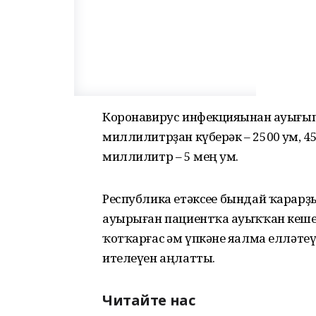
Коронавирус инфекцияһынан һауығып
миллилитрҙан күберәк – 2500 һум, 45
миллилитр – 5 мең һум.
Республика етәксеһе бындай ҡарар
ауырыған пациентҡа һауыҡҡан кеше
ҡотҡарғас һәм үпкәне яһалма елләт
ителеүен аңлатты.
Читайте нас