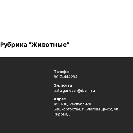
Рубрика "Животные"
Телефон
89174444284
Эл. почта
batyrgarieva.l@rbsmi.ru
Адрес
453430, Республика
Башкортостан, г. Благовещенск, ул.
Кирова,3