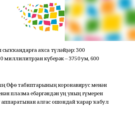
 сыҡҡандарға аҡса түләйҙәр: 300
0 миллилитрҙан күберәк – 3750 һум, 600
ҙың Өфө табиптарының коронавирус менән
нән плазма ебәргәндән һуң уның ғүмерен
еү аппаратынан алғас ошондай ҡарар ҡабул