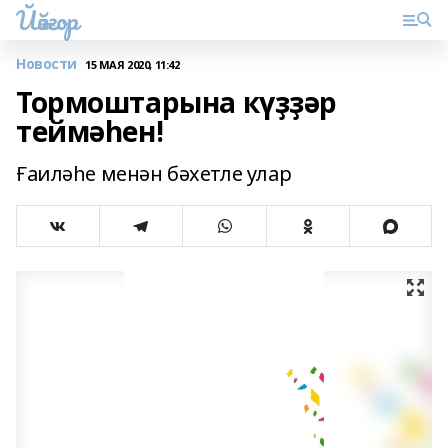
Йәйғор
Новости
15 МАЯ 2020, 11:42
Тормоштарына күҙҙәр
теймәһен!
Ғаиләһе менән бәхетле улар