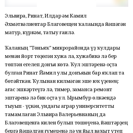
Эльвира, Ринат, Илдар һәм Камил
Әхмәтвәлиевтар Благовещен ҡалаһында йәшәгән
матур, күркәм, татыу ғаилә.
Ҡаланың "Төньяҡ" микрорайонда үҙ ҡулдары
менән йорт төҙөгән хужа ла, хужабикә лә бер
төптән егелеп донъя көтә. Ҡул эштәренә оҫта
булған Ринат Йәмил улы донъяһын бар яҡлап та
бөтәйткән. Ҡулынан килмәгән эше юҡ үҙенең:
ағас эшкәртеүгә лә, тимер, заманса ремонт
эштәренә лә бик оҫта ул. Ырымбур өлкәһендә
тыуып - үҫкән, ундағы аграр университетты
тамамлаған Эльвира Валерьевнаның да
Благовещенға килен булып төшөүенә, йәштәрҙең
бергә йәшәлгән ғүмеренә лә ун йыл ваҡыт үтеп