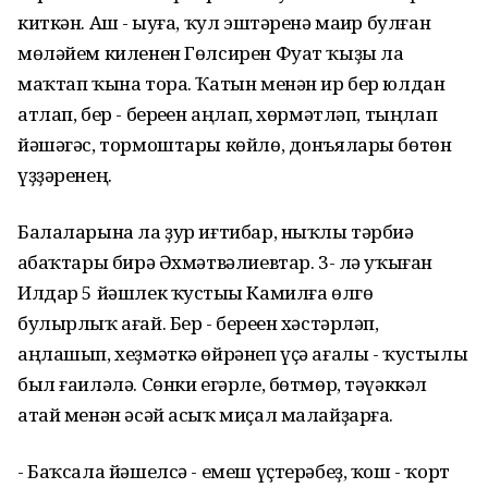
киткән. Аш - һыуға, ҡул эштәренә маһир булған
мөләйем киленен Гөлсирен Фуат ҡыҙы ла
маҡтап ҡына тора. Ҡатын менән ир бер юлдан
атлап, бер - береһен аңлап, хөрмәтләп, тыңлап
йәшәгәс, тормоштары көйлө, донъялары бөтөн
үҙҙәренең.
Балаларына ла ҙур иғтибар, ныҡлы тәрбиә
һабаҡтары бирә Әхмәтвәлиевтар. 3- лә уҡыған
Илдар 5 йәшлек ҡустыһы Камилға өлгө
булырлыҡ ағай. Бер - береһен хәстәрләп,
аңлашып, хеҙмәткә өйрәнеп үҫә ағалы - ҡустылы
был ғаиләлә. Сөнки егәрле, бөтмөр, тәүәккәл
атай менән әсәй асыҡ миҫал малайҙарға.
- Баҡсала йәшелсә - емеш үҫтерәбеҙ, ҡош - ҡорт