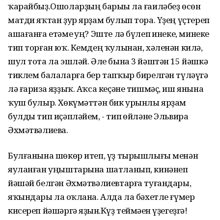
ҡарайбыҙ.Ошоларҙың барыһы ла ғаиләбеҙ өсөн
матди яҡтан ҙур ярҙам булып тора. Үҙең үҫтереп
ашағанға етәме һуң? Эште лә бүлеп һинеке, минеке
тип торған юҡ. Кемдең ҡулынан, хәленән килә,
шул тота ла эшләй. Әле бына 3 йәштән 15 йәшкә
тиклем балаларға бер тапҡыр бирелгән түләүгә
лә ғариза яҙҙыҡ. Аҡса кеҫәне тишмәҫ, иш янына
ҡуш булыр. Хөкүмәттән бик урынлы ярҙам
булды тип иҫәпләйем, - тип һөйләне Эльвира
Әхмәтвәлиева.
Булғанына шөкөр итеп, үҙ тырышлығы менән
яуланған уңыштарына шатланып, кинәнеп
йәшәй белгән Әхмәтвәлиевтарға туғандары,
яҡындары ла һоҡлана. Алда ла бәхетле ғүмер
кисереп йәшәргә яҙһын.Күҙ теймәһен үҙегеҙгә!