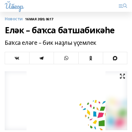
Йәйғор
Новости
16 МАЯ 2020, 06:17
Еләк – баҡса батшабикәһе
Баҡса еләге – бик наҙлы үҫемлек