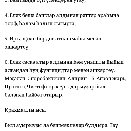
4. Еләк бешә башлар алдынан рәттәр араһына
торф, һалам һалып сығырға,
5. Иртә яҙҙан бордос ҡатнашмаһы менән
эшкәртеү,
6. Еләк сәскә атыр алдынан һәм уңышты йыйып
алғандан һуң фунгицидтар менән эшкәртеү.
Мәҫәлән, Споробактерин. Алирин – Б, Агролекарь,
Прогноз, Чистофлор кеүек дарыуҙар был
бәләнән һәйбәт ҡотҡарыр.
Крахмаллы ысыҡ
Был ауырыуҙы ла бәшмәклеләр булдыра. Тәү