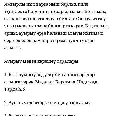
Ямғырлы йылдарҙа йыш барлыҡҡа килә.
Үҫемлектә һоро таптар барылыҡҡа килһә, тимәк,
еләклек ауырыуға дусар булған. Ошо ваҡытта уҡ
уның менән көрәшә башларға кәрәк. Ҡыҙғанысҡа
ҡаршы, ауырыу ерҙә һаҡланып ҡалыуы ихтимал,
серегән еләк һәм япраҡтарҙы шунда уҡ өҙөп
алығыҙ.
Ауырыу менән көрәшеү саралары
1. Был ауырыуға дусар булмаған сорттар
алырға кәрәк. Мәҫәлән, Берегиня, Надежда,
Тарда һ.б.
2. Ауырыу еләктәрҙе шунда уҡ өҙөп алыу,
3. Ваҡытында сүп үләндәрен утау,