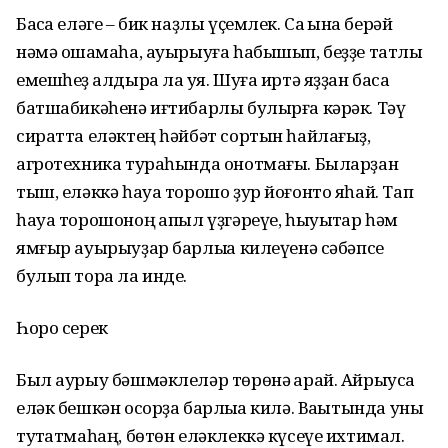
Баҡса еләге – бик наҙлы үҫемлек. Саҡ ҡына берәй
нәмә оҡшамаһа, ауырыуға һабышып, беҙҙе татлы
емешһеҙ ҡалдыра ла ҡуя. Шуға иртә яҙҙан баҡса
батшабикәһенә иғтибарлы булырға кәрәк. Тәү
сиратта еләктең һәйбәт сортын һайлағыҙ,
агротехника тураһында онотмағы. Быларҙан
тыш, еләккә һауа торошо ҙур йоғонто яһай. Тап
һауа торошоноң ҡапыл үҙгәреүе, һыуыҡтар һәм
ямғыр ауырыуҙар барлыҡҡа килеүенә сәбәпсе
булып тора ла инде.
Һоро серек
Был аурыу бәшмәклеләр төрөнә ҡарай. Айрыуса
еләк бешкән осорҙа барлыҡҡа килә. Ваҡытында уны
туҡтатмаһаң, бөтөн еләклеккә күсеүе ихтимал.