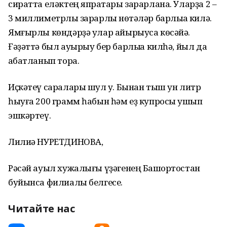
сиратта еләктең япраҡтары зарарлана. Уларҙа 2 –
3 миллиметрлыҡ зарарлы нөҡтәләр барлыҡҡа килә.
Ямғырлы көндәрҙә улар айырыуса көсәйә.
Ғәҙәттә был ауырыу бер барлыҡҡа килһә, йыл да
ҡабатланып тора.
Иҫкәтеү саралары шул уҡ. Бынан тыш ун литр
һыуға 200 грамм һабын һәм еҙ купросы ҡушып
эшкәртеү.
Лилиә НУРЕТДИНОВА,
Рәсәй ауыл хужалығы үҙәгенең Башҡортостан
буйынса филиалы белгесе.
Читайте нас