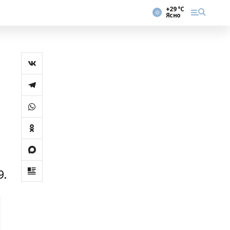
+29 °С
Ясно
9.