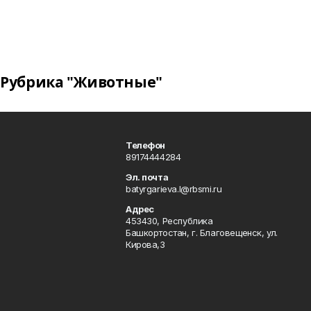
Рубрика "Животные"
Телефон
89174444284
Эл. почта
batyrgarieva.l@rbsmi.ru
Адрес
453430, Республика
Башкортостан, г. Благовещенск, ул.
Кирова,3