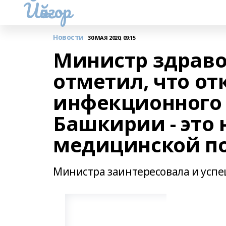
Йәйғор
Новости
30 МАЯ 2020, 09:15
Министр здраво
отметил, что о
инфекционного 
Башкирии - это 
медицинской 
Министра заинтересовала и успеш