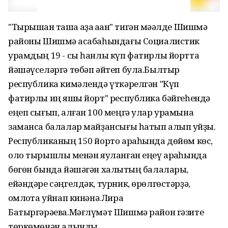
"Тырышҡан ташҡа ҡаҙаҡ ҡаҡҡан" тигән мәҡәлде Шишмә
районы Шишмә ҡасабаһындағы Социалистик
урамдың 19 - сы һанлы күп фатирлы йортта
йәшәүселәргә төбәп әйтеп була.Былтыр
республика кимәлендә үткәрелгән "Күп
фатирлы иң яҡшы йорт" республика бәйгеһендә
еңеп сығып, алған 100 меңгә улар урамына
заманса балалар майҙансығы һатып алып ҡуйҙы.
Республиканың 150 йорто араһында дөйөм көс,
оло тырышлыҡ менән яуланған еңеү арҡаһында
бөгөн бында йәшәгән халыҡтың балалары,
ейәндәре сәңгелдәк, турник, өрөлгөстәрҙә,
ҡомлоҡта уйнап кинәнә.Лира
Батыргәрәева.Мәғлүмәт Шишмә район гәзите
төркөмөнән алынды.