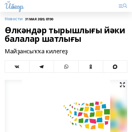
Йәйғор
Новости
31 МАЯ 2020, 07:00
Өлкәндәр тырышлығы йәки
балалар шатлығы
Майҙансыҡҡа килегеҙ