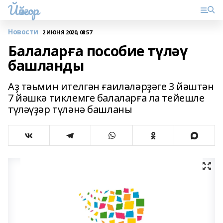
Йәйғор
Новости
2 ИЮНЯ 2020, 08:57
Балаларға пособие түләү
башланды
Аҙ тәьмин ителгән ғаиләләрҙәге 3 йәштән
7 йәшкә тиклемге балаларға ла тейешле
түләүҙәр түләнә башланы