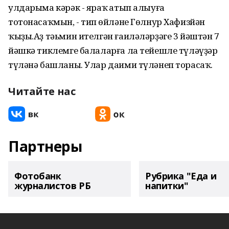
улдарыма кәрәк - яраҡ һатып алыуға
тотонасаҡмын, - тип һөйләне Гөлнур Хафизйән
ҡыҙы.Аҙ тәьмин ителгән ғаиләләрҙәге 3 йәштән 7
йәшкә тиклемге балаларға ла тейешле түләүҙәр
түләнә башланы. Улар даими түләнеп торасаҡ.
Читайте нас
Партнеры
Фотобанк
Рубрика "Еда и
журналистов РБ
напитки"