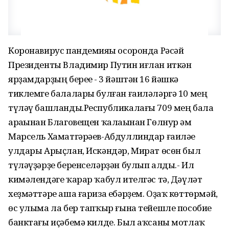
Коронавирус пандемияһы осоронда Рәсәй
Президенты Владимир Путин иғлан иткән
ярҙамдарҙың береһе - 3 йәштән 16 йәшкә
тиклемге балалары булған ғаиләләргә 10 мең
түләү башланды.Республикалағы 709 мең бала
араһынан Благовещен ҡалаһынан Гөлнур һәм
Марсель Хаматгәрәев-Абдуллиндар ғаиләһе
улдары Арыҫлан, Искәндәр, Мират өсөн был
түләүҙәрҙе беренселәрҙән булып алды.- Ил
кимәлендәге ҡарар ҡабул ителгәс тә, Дәүләт
хеҙмәттәре аша ғариза ебәрҙем. Оҙаҡ көттөрмәй,
өс улыма ла бер тапҡыр ғына тейешле пособие
банктағы иҫәбемә килде. Был аҡсаны мотлаҡ