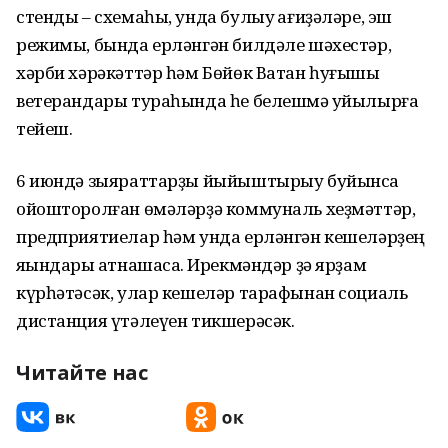
стенды – схемаһы, унда булыу ҡағиҙәләре, эш
режимы, бында ерләнгән билдәле шәхестәр,
хәрби хәрәкәттәр һәм Бөйөк Ватан һуғышы
ветерандары тураһында һе белешмә ҡуйылырға
тейеш.
6 июндә зыяраттарҙы йыйыштырыу буйынса
ойошторолған өмәләрҙә коммуналь хеҙмәттәр,
предприятиелар һәм унда ерләнгән кешеләрҙең
яҡындары ҡатнашасаҡ. Ирекмәндәр ҙә ярҙам
күрһәтәсәк, улар кешеләр тарафынан социаль
дистанция үтәлеүен тикшерәсәк.
Читайте нас