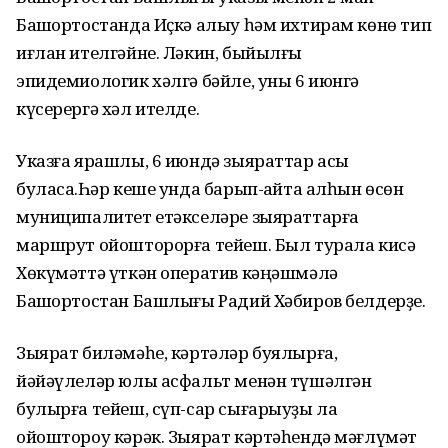
Башҡортостанда Иҫкә алыу һәм ихтирам көнө тип
иғлан ителгәйне. Ләкин, быйылғы
эпидемиологик хәлгә бәйле, уны 6 июнгә
күсерергә хәл ителде.
Указға ярашлы, 6 июндә зыяраттар асыҡ
буласаҡ.Һәр кеше унда барып-ҡайта алһын өсөн
муниципалитет етәкселәре зыяраттарға
маршрут ойошторорға тейеш. Был турала кисә
Хөкүмәттә үткән оператив кәңәшмәлә
Башҡортостан Башлығы Радий Хәбиров белдерҙе.
Зыярат биләмәһе, кәртәләр буялырға,
йәйәүлеләр юлы асфальт менән түшәлгән
булырға тейеш, сүп-сар сығарыуҙы ла
ойоштороу кәрәк. Зыярат кәртәһендә мәғлүмәт