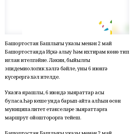
Башҡортостан Башлығы указы менән 2 май
Башҡортостанда Иҫкә алыу һәм ихтирам көнө тип
иғлан ителгәйне. Ләкин, быйылғы
эпидемиологик хәлгә бәйле, уны 6 июнгә
күсерергә хәл ителде.
Указға ярашлы, 6 июндә зыяраттар асыҡ
буласаҡ.Һәр кеше унда барып-ҡайта алһын өсөн
муниципалитет етәкселәре зыяраттарға
маршрут ойошторорға тейеш.
Башҡортостан Башлығы указы менән 2 май