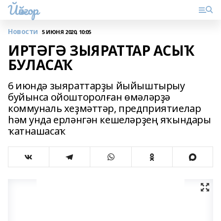
Йәйғор
Новости
5 ИЮНЯ 2020, 10:05
ИРТӘГӘ ЗЫЯРАТТАР АСЫҠ
БУЛАСАҠ
6 июндә зыяраттарҙы йыйыштырыу
буйынса ойошторолған өмәләрҙә
коммуналь хеҙмәттәр, предприятиелар
һәм унда ерләнгән кешеләрҙең яҡындары
ҡатнашасаҡ