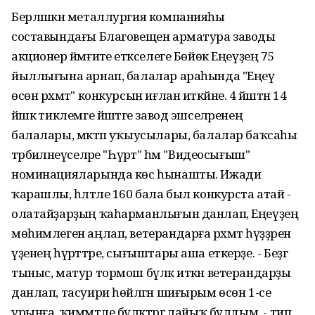
Берләшкән металлургия компанияһы
составындағы Благовещен арматура заводы
акционер йәмғиәте етәкселеге Бөйөк Еңеүҙең 75
йыллығына арнап, балалар араһында "Еңеү
өсөн рәхмәт" конкурсын иғлан иткәйне. 4 йәштән 14
йәшкә тиклемге йәштәге завод эшселәренең
балалары, мәктәп уҡыусылары, балалар баҡсаһы
тәрбиәләнеүселәре "Һүрәт" һәм "Видеосығыш"
номинацияларында көс һынашты. Ижади
ҡарашлы, һәләтле 160 бала был конкурста атай -
олатайҙарҙың ҡаһарманлығын данлап, Еңеүҙең
мөһимлеген аңлап, ветерандарға рәхмәт һүҙҙәрен
үҙенең һүрәттәре, сығыштары аша еткерҙе. - Беҙгә
тыныс, матур тормош бүләк иткән ветерандарҙы
данлап, тасуири һөйләгән шиғырым өсөн 1-се
урынға, ҡиммәтле бүләктәргә лайыҡ булдым, - тип