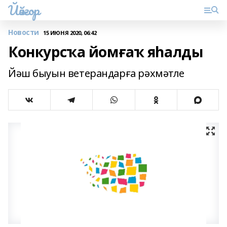
Йәйғор
Новости
15 ИЮНЯ 2020, 06:42
Конкурсҡа йомғаҡ яһалды
Йәш быуын ветерандарға рәхмәтле