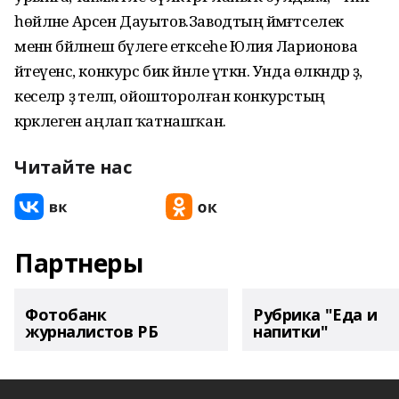
һөйләне Арсен Дауытов.Заводтың йәмәғәтселек
менән бәйләнеш бүлеге етәксеһе Юлия Ларионова
әйтеүенсә, конкурс бик йәнле үткән. Унда өлкәндәр ҙә,
кеселәр ҙә теләп, ойошторолған конкурстың
кәрәклеген аңлап ҡатнашҡан.
Читайте нас
Партнеры
Фотобанк
Рубрика "Еда и
журналистов РБ
напитки"