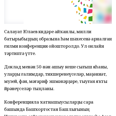
Салауат Юлаев көндәре айҡанлы, милли
батырыбыҙҙың образына һәм шәхесенә арналған
ғилми конференция ойошторолдо. Ул онлайн
тәртиптә үтте.
Доклад менән 50-нән ашыу кеше сығыш яһаны,
уларҙы ғалимдар, тикшеренеүселәр, мәҙәниәт,
музей, фән, мәғариф эшмәкәрҙәре, тыуған яҡты
өйрәнеүселәр тыңланы.
Конференцияла ҡатнашыусыларҙы сара
башында Башҡортостан Башлығының