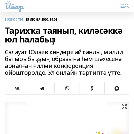
Йәйғор
Новости
15 ИЮНЯ 2020, 14:01
Тарихҡа таянып, киләсәккә
юл һалабыҙ
Салауат Юлаев көндәре айҡанлы, милли
батырыбыҙҙың образына һәм шәхесенә
арналған ғилми конференция
ойошторолдо. Ул онлайн тәртиптә үтте.