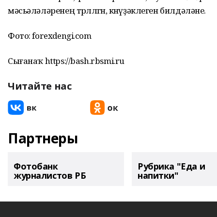
мәсьәләләренең төрлөлөгөн, көнүҙәклеген билдәләне.
Фото: forexdengi.com
Сығанаҡ https://bash.rbsmi.ru
Читайте нас
Партнеры
Фотобанк
Рубрика "Еда и
журналистов РБ
напитки"