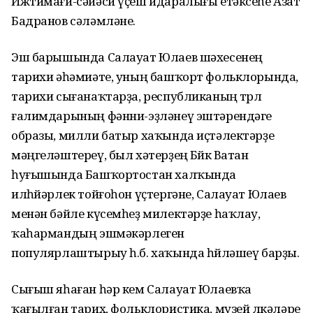
Ижтимағи-сәйәси үҫеш идаралығы етәксеһе Азат
Бадранов сәләмләне.
Эш барышында Салауат Юлаев шәхесенең
тарихи әһәмиәте, уның башҡорт фольклорында,
тарихи сығанаҡтарҙа, республиканың төрлө
ғалимдарының фәнни-эҙләнеү эштәрендәге
образы, милли батыр хаҡында иҫтәлектәрҙе
мәңгеләштереү, был хәтерҙең Бөйөк Ватан
һуғышында Башҡортостан халҡында
илһөйәрлек тойғоһон үҫтергәне, Салауат Юлаев
менән бәйле күсемһеҙ милектәрҙе һаҡлау,
ҡаһармандың эшмәкәрлеген
популярлаштырыу һ.б. хаҡында һөйләшеү барҙы.
Сығыш яһаған һәр кем Салауат Юлаевҡа
ҡағылған тарих, фольклористика, музей өлкәләре