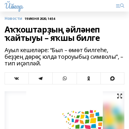
Йәйғор
Новости
19 ИЮНЯ 2020, 14:54
Аҡҡоштарҙың әйләнеп
ҡайтыуы – яҡшы билге
Ауыл кешеләре: “Был – өмөт билгеһе,
беҙҙең дөрөҫ юлда тороуыбыҙ символы”, –
тип иҫәпләй.