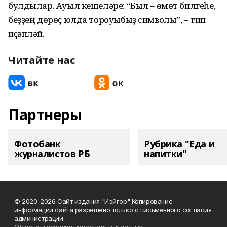
булдылар. Ауыл кешеләре: “Был – өмөт билгеһе,
беҙҙең дөрөҫ юлда тороуыбыҙ символы”, – тип
иҫәпләй.
Читайте нас
Партнеры
Фотобанк
Рубрика "Еда и
журналистов РБ
напитки"
© 2020-2026 Сайт издания "Иэйгор" Копирование
информации сайта разрешено только с письменного согласия
администрации.