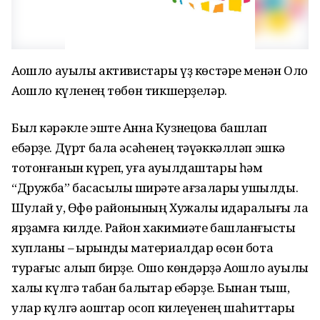
Аҡҡошло ауылы активистары үҙ көстәре менән Оло
Аҡҡошло күленең төбөн тикшерҙеләр.
Был кәрәкле эште Анна Кузнецова башлап
ебәрҙе. Дүрт бала әсәһенең тәүәккәлләп эшкә
тотонғанын күреп, уға ауылдаштары һәм
“Дружба” баҡсасылыҡ ширҡәте ағзалары ҡушылды.
Шулай уҡ, Өфө районының Хужалыҡ идаралығы ла
ярҙамға килде. Район хакимиәте башланғысты
хупланы – ҡырҡынды материалдар өсөн ботаҡ
турағыс алып бирҙе. Ошо көндәрҙә Аҡҡошло ауылы
халҡы күлгә табан балыҡтар ебәрҙе. Бынан тыш,
улар күлгә аҡҡоштар осоп килеүенең шаһиттары