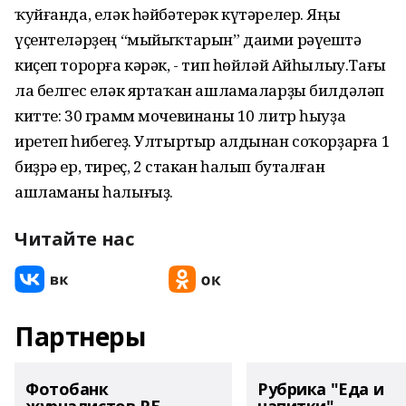
ҡуйғанда, еләк һәйбәтерәк күтәрелер. Яңы
үҫентеләрҙең “мыйыҡтарын” даими рәүештә
киҫеп торорға кәрәк, - тип һөйләй Айһылыу.Тағы
ла белгес еләк яртаҡан ашламаларҙы билдәләп
китте: 30 грамм мочевинаны 10 литр һыуҙа
иретеп һибегеҙ. Ултыртыр алдынан соҡорҙарға 1
биҙрә ер, тиреҫ, 2 стакан һалып буталған
ашламаны һалығыҙ.
Читайте нас
Партнеры
Фотобанк
Рубрика "Еда и