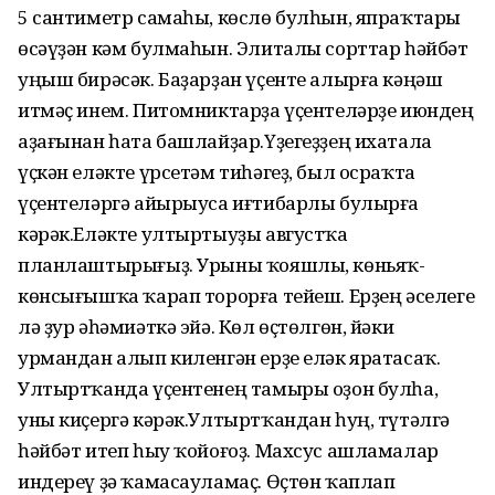
5 сантиметр самаһы, көслө булһын, япраҡтары
өсәүҙән кәм булмаһын. Элиталы сорттар һәйбәт
уңыш бирәсәк. Баҙарҙан үҫенте алырға кәңәш
итмәҫ инем. Питомниктарҙа үҫентеләрҙе июндең
аҙағынан һата башлайҙар.Үҙегеҙҙең ихатала
үҫкән еләкте үрсетәм тиһәгеҙ, был осраҡта
үҫентеләргә айырыуса иғтибарлы булырға
кәрәк.Еләкте ултыртыуҙы августҡа
планлаштырығыҙ. Урыны ҡояшлы, көньяҡ-
көнсығышҡа ҡарап торорға тейеш. Ерҙең әселеге
лә ҙур әһәмиәткә эйә. Көл өҫтөлгөн, йәки
урмандан алып киленгән ерҙе еләк яратасаҡ.
Ултыртҡанда үҫентенең тамыры оҙон булһа,
уны киҫергә кәрәк.Ултыртҡандан һуң, түтәлгә
һәйбәт итеп һыу ҡойоғоҙ. Махсус ашламалар
индереү ҙә ҡамасауламаҫ. Өҫтөн ҡаплап