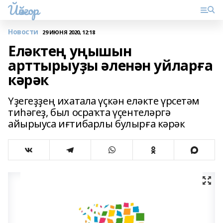
Йәйғор
Новости
29 ИЮНЯ 2020, 12:18
Еләктең уңышын
арттырыуҙы әленән уйларға
кәрәк
Үҙегеҙҙең ихатала үҫкән еләкте үрсетәм
тиһәгеҙ, был осраҡта үҫентеләргә
айырыуса иғтибарлы булырға кәрәк