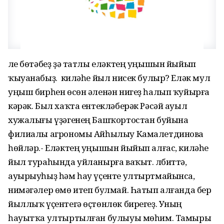
Әле бөтәбеҙ ҙә татлы еләктең уңышын йыйып
ҡыуанабыҙ. Ә киләһе йыл нисек булыр? Еләк мул
уңыш бирһен өсөн әленән нигеҙ һалып ҡуйырға
кәрәк. Был хаҡта ентекләберәк Рәсәй ауыл
хужалығы үҙәгенең Башҡортостан буйына
филиалы агрономы Айһылыу Камалетдинова
һөйләр.- Еләктең уңышын йыйып алғас, киләһе
йыл тураһында уйланырға ваҡыт. Әлбиттә,
ауырыуһыҙ һәм һау үҫенте ултыртмайынса,
нимәгәлер өмө итеп булмай. Һатып алғанда бер
йыллыҡ үҫентегә өҫтөнлөк бирегеҙ. Уның
һауытҡа ултыртылған булыуы мөһим. Тамыры