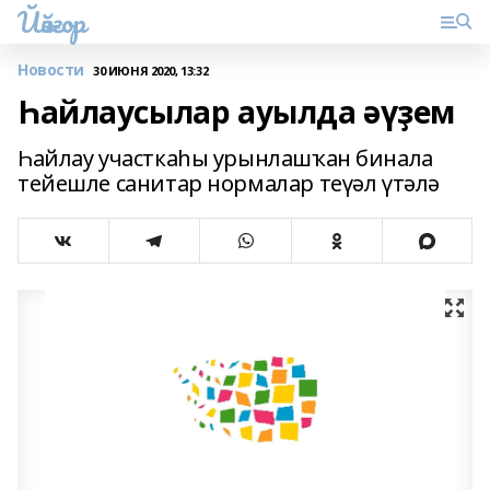
Йәйғор
Новости
30 ИЮНЯ 2020, 13:32
Һайлаусылар ауылда әүҙем
Һайлау участкаһы урынлашҡан бинала
тейешле санитар нормалар теүәл үтәлә