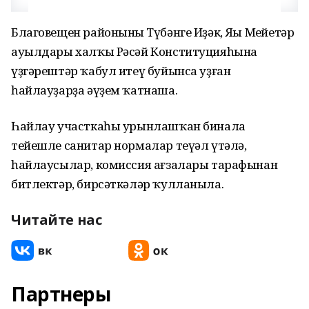
Благовещен районының Түбәнге Иҙәк, Яңы Меңйетәр
ауылдары халҡы Рәсәй Конституцияһына
үҙгәрештәр ҡабул итеү буйынса уҙған
һайлауҙарҙа әүҙем ҡатнаша.
Һайлау участкаһы урынлашҡан бинала
тейешле санитар нормалар теүәл үтәлә,
һайлаусылар, комиссия ағзалары тарафынан
битлектәр, бирсәткәләр ҡулланыла.
Читайте нас
Партнеры