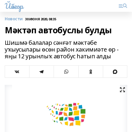
Йәйғор
Новости
30 ИЮНЯ 2020, 08:35
Мәктәп автобуслы булды
Шишмә балалар сәнғәт мәктәбе
уҡыусылары өсөн район хакимиәте өр -
яңы 12 урынлыҡ автобус һатып алды