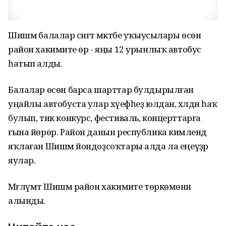
Шишмә балалар сәнғәт мәктәбе уҡыусылары өсөн
район хакимиәте өр - яңы 12 урынлыҡ автобус
һатып алды.
Балалар өсөн барса шарттар булдырылған
уңайлы автобуста улар хәүефһеҙ юлдан, хәлдән һаҡ
булып, тик конкурс, фестиваль, концерттарға
ғына йөрөр. Район данын республика кимәлендә
яҡлаған Шишмә йондоҙсоҡтары алда ла еңеүҙәр
яулар.
Мәғлүмәт Шишмә район хакимиәте төркөмөнән
алынды.