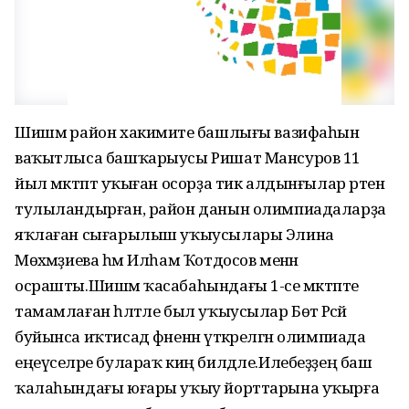
Шишмә район хакимиәте башлығы вазифаһын
ваҡытлыса башҡарыусы Ришат Мансуров 11
йыл мәктәптә уҡыған осорҙа тик алдынғылар рәтен
тулыландырған, район данын олимпиадаларҙа
яҡлаған сығарылыш уҡыусылары Элина
Мөхәмәҙиева һәм Илһам Ҡотдосов менән
осрашты.Шишмә ҡасабаһындағы 1-се мәктәпте
тамамлаған һәләтле был уҡыусылар Бөтә Рәсәй
буйынса иҡтисад фәненән үткәрелгән олимпиада
еңеүселәре булараҡ киң билдәле.Илебеҙҙең баш
ҡалаһындағы юғары уҡыу йорттарына уҡырға