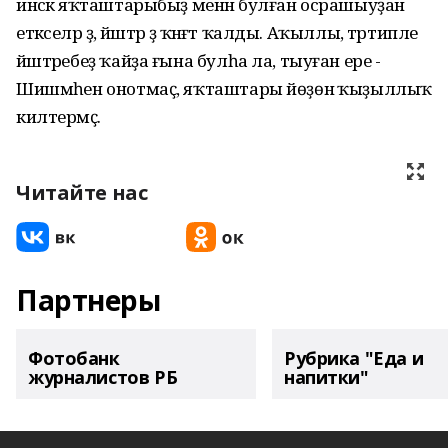
инәсәк яҡташтарыбыҙ менән булған осрашыуҙан
етәкселәр ҙә, йәштәр ҙә ҡәнәғәт ҡалды. Аҡыллы, тәртипле
йәштәребеҙ ҡайҙа ғына булһа ла, тыуған ере -
Шишмәһен онотмаҫ, яҡташтары йөҙөнә ҡыҙыллыҡ
килтермәҫ.
Читайте нас
Партнеры
Фотобанк
Рубрика "Еда и
журналистов РБ
напитки"