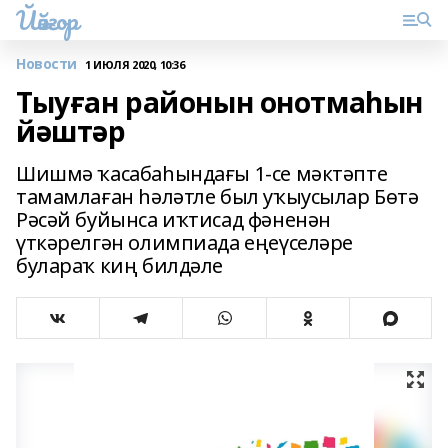
Йәйғор
Новости
1 ИЮЛЯ 2020, 10:36
Тыуған районын онотмаһын
йәштәр
Шишмә ҡасабаһындағы 1-се мәктәпте
тамамлаған һәләтле был уҡыусылар Бөтә
Рәсәй буйынса иҡтисад фәненән
үткәрелгән олимпиада еңеүселәре
булараҡ киң билдәле