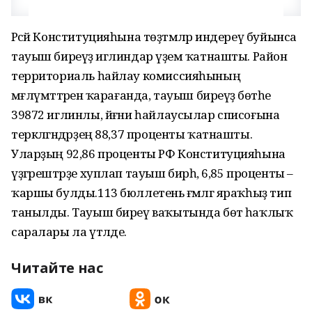
Рәсәй Конституцияһына төҙәтмәләр индереү буйынса
тауыш биреүҙә иглиндар әүҙем ҡатнашты. Район
территориаль һайлау комиссияһының
мәғлүмәттәренә ҡарағанда, тауыш биреүҙә бөтәһе
39872 иглинлы, йәғни һайлаусылар списоғына
теркәлгәндәрҙең 88,37 проценты ҡатнашты.
Уларҙың 92,86 проценты РФ Конституцияһына
үҙгәрештәрҙе хуплап тауыш бирһә, 6,85 проценты –
ҡаршы булды.113 бюллетень ғәмәлгә яраҡһыҙ тип
танылды. Тауыш биреү ваҡытында бөтә һаҡлыҡ
саралары ла үтәлде.
Читайте нас