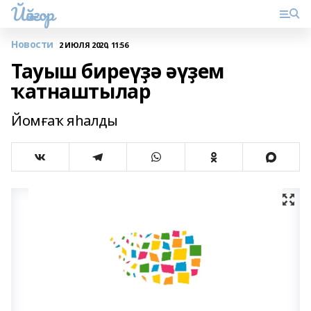
Йәйғор
Новости
2 ИЮЛЯ 2020, 11:56
Тауыш биреүҙә әүҙем
ҡатнаштылар
Йомғаҡ яһалды