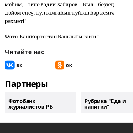
мөһим, – тине Радий Хәбиров. – Был – беҙҙең
дөйөм еңеү, ҡултамғаһын ҡуйған һәр кемгә
рәхмәт!"
Фото: Башҡортостан Башлығы сайты.
Читайте нас
Партнеры
Фотобанк
Рубрика "Еда и
журналистов РБ
напитки"