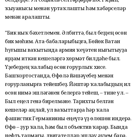
ҡыуанысы менән уртаҡлашты һәм хәбәрселәр
менән аралашты.
"Бик ныҡ бәхетлемен. Әлбиттә, был беҙҙең өсөн
бик мөһим. Ата-бабаларыбыҙға, Бөйөк Ватан
һуғышы ваҡытында армия ҡеүәтен нығытыуҙа
ярҙам иткән кешеләргә хөрмәт билдәһе был.
Үҙебеҙҙең ҡалабыҙ өсөн ғорурлыҡ хисе.
Башҡортостанда, Өфөлә йәшәүебеҙ менән
ғорурланырға тейешбеҙ. Йәштәр ҡалабыҙҙың ил
өсөн нимә эшләгәнен белергә тейеш, – тине ул. –
Был еңел генә бирелмәне. Тарихты белгән
кешеләр аңлай, ул ваҡыттарҙа һәр ҡала
фашистик Германияны еңеүгә үҙ өлөшөн индерә.
Өфө – ҙур ҡала, һәм был объектив ҡарар. Бында
нефть тармағы, двигателдәр эшләү әүҙем бара,