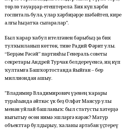
төрлө тауарҙар етештерелә. Бик күп хәрби
госпиталь була, улар хәрбиҙәрҙе шәбәйтеп, кире
алғы һыҙатҡа сығаралар".
Был ҡарар ҡабул ителгәнен барыбыҙ ҙа бик
тулҡынланып көттөк, тине Радий Фәрит улы.
“Берҙәм Рәсәй” партияһы Генераль советы
секретары Андрей Турчак белдереүенсә, иң күп
ҡултамға Башҡортостанда йыйған – бер
миллиондан ашыу.
"Владимир Владимирович үҙенең ҡарары
тураһында әйткәс үк беҙ Өлфәт Мансур улы
менән уйлай башланыҡ: был статусты хәтерҙә
нығытыу өсөн нимә эшләргә кәрәк? Матур
объекттар булдырыу, ҡаланы артабан үҫтереү