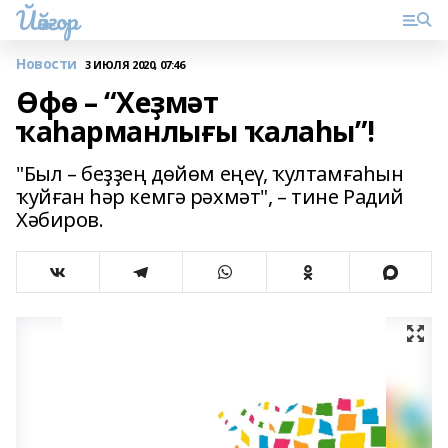
Йәйғор
Новости
3 ИЮЛЯ 2020, 07:46
Өфө – “Хеҙмәт
ҡаһарманлығы ҡалаһы”!
"Был – беҙҙең дөйөм еңеү, ҡултамғаһын
ҡуйған һәр кемгә рәхмәт", – тине Радий
Хәбиров.