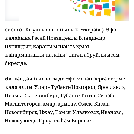
Һөйөнсө! Ҡыуаныслы яңылыҡ еткерәбеҙ. Өфө
ҡалаһына Рәсәй Президенты Владимир
Путиндың ҡарары менән “Хеҙмәт
ҡаһарманлығы ҡалаһы” тигән абруйлы исем
бирелде.
Әйткәндәй, был исемде Өфө менән бергә егерме
ҡала алды. Улар - Түбәнге Новгород, Ярославль,
Пермь, Екатеринбург, Түбәнге Тагил, Силәбе,
Магнитогорск, Һамар, Һарытау, Омск, Ҡазан,
Новосибирск, Ижау, Томск, Ульяновск, Иваново,
Новокузнецк, Иркутск һәм Борович.