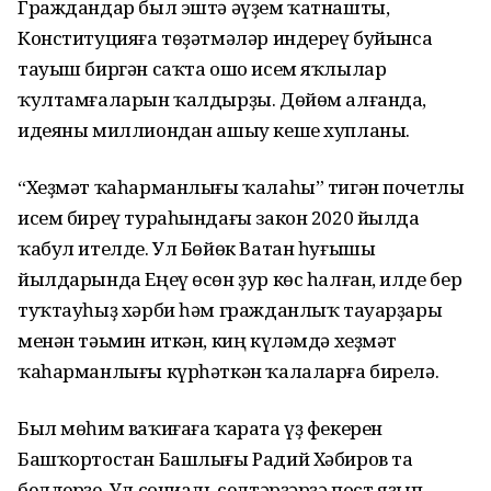
Граждандар был эштә әүҙем ҡатнашты,
Конституцияға төҙәтмәләр индереү буйынса
тауыш биргән саҡта ошо исем яҡлылар
ҡултамғаларын ҡалдырҙы. Дөйөм алғанда,
идеяны миллиондан ашыу кеше хупланы.
“Хеҙмәт ҡаһарманлығы ҡалаһы” тигән почетлы
исем биреү тураһындағы закон 2020 йылда
ҡабул ителде. Ул Бөйөк Ватан һуғышы
йылдарында Еңеү өсөн ҙур көс һалған, илде бер
туҡтауһыҙ хәрби һәм гражданлыҡ тауарҙары
менән тәьмин иткән, киң күләмдә хеҙмәт
ҡаһарманлығы күрһәткән ҡалаларға бирелә.
Был мөһим ваҡиғаға ҡарата үҙ фекерен
Башҡортостан Башлығы Радий Хәбиров та
белдерҙе. Ул социаль селтәрҙәрҙә пост яҙып,