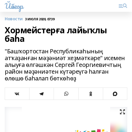
Йәйғор
Новости
3 ИЮЛЯ 2020, 07:39
Хормейстерға лайыҡлы
баһа
"Башҡортостан Республикаһының
атҡаҙанған мәҙәниәт хеҙмәткәре" исемен
алыуға өлгәшкән Сергей Георгиевичтың
район мәҙәниәтен күтәреүгә һалған
өлөшө баһалап бөткөһөҙ