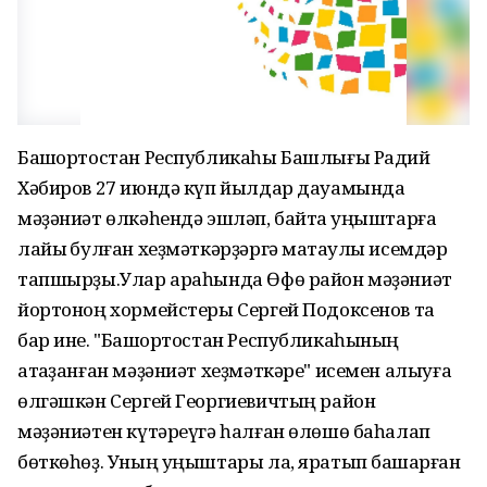
Башҡортостан Республикаһы Башлығы Радий
Хәбиров 27 июндә күп йылдар дауамында
мәҙәниәт өлкәһендә эшләп, байтаҡ уңыштарға
лайыҡ булған хеҙмәткәрҙәргә маҡтаулы исемдәр
тапшырҙы.Улар араһында Өфө район мәҙәниәт
йортоноң хормейстеры Сергей Подоксенов та
бар ине. "Башҡортостан Республикаһының
атҡаҙанған мәҙәниәт хеҙмәткәре" исемен алыуға
өлгәшкән Сергей Георгиевичтың район
мәҙәниәтен күтәреүгә һалған өлөшө баһалап
бөткөһөҙ. Уның уңыштары ла, яратып башҡарған