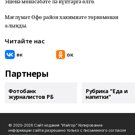
эшенә мөнәсәбәте лә күптәргә өлгө.
Мәғлүмәт Өфө район хакимиәте төркөмөнән
алынды.
Читайте нас
Партнеры
Фотобанк
Рубрика "Еда и
журналистов РБ
напитки"
© 2020-2026 Сайт издания "Иэйгор" Копирование
информации сайта разрешено только с письменного согласия