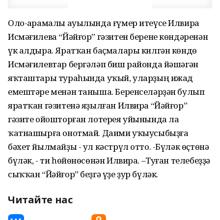
Оло-Ҡарамалы ауылында ғүмер итеүсе Илвира
Исмәғилева “Йәйғор” гәзитен берене көндәренән
үк алдыра. Яратҡан баҫмалары килгән көндө
Исмәғилевтар бергәләп биш районда йәшәгән
яҡташтары тураһында уҡый, уларҙың ижад
емештәре менән таныша. Беренселәрҙән булып
яратҡан гәзитенә яҙылған Илвира “Йәйғор”
гәзите ойошторған лотерея уйынында ла
ҡатнашырға онотмай. Даими уҡыусыбыҙға
бәхет йылмайҙы - ул кәстрүл отто. -Бүләк өҫтөнә
бүләк, - ти һөйөнөсөнән Илвира. –Туған телебеҙҙә
сыҡҡан “Йәйғор” беҙгә үҙе ҙур бүләк.
Читайте нас