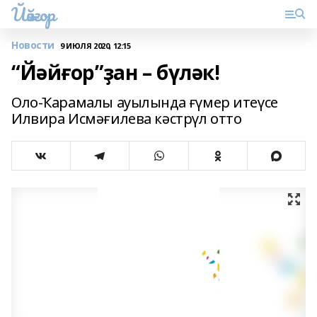
Йәйғор
Новости
9 ИЮЛЯ 2020, 12:15
“Йәйғор”ҙан – бүләк!
Оло-Ҡарамалы ауылында ғүмер итеүсе
Илвира Исмәғилева кәстрүл отто