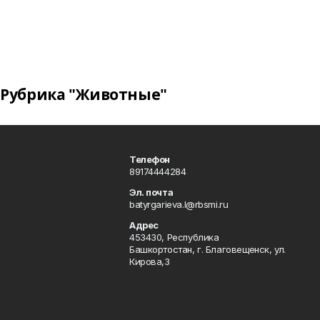
Рубрика "Животные"
Телефон
89174444284
Эл. почта
batyrgarieva.l@rbsmi.ru
Адрес
453430, Республика
Башкортостан, г. Благовещенск, ул.
Кирова,3