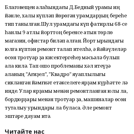
Благовещен ҡалаһындағы Д.Бедный урамы иң
йәнле, халыҡ күпләп йөрөгән урамдарҙың береһе
тип танылған.Шул урамдағы күп фатирлы 68-се
һанлы 9 ҡатлы йорттоң беренсе ҡатын төрлө
магазин, офистар биләп алған. Йорт ҡырындағы
юлға күптән ремонт талап ителһә, ә йәйәүлеләр
өсөн тротуар ҙа кисектергеһеҙ мәсьәлә булып
ҡала килә. Тап ошо проблеманы хәл итеүҙә
ҡаланың "Ағиҙел", "Квадро" яуаплылығы
сикләнгән йәмғиәт етәкселеге ярҙам күрһәтте лә
инде. Улар ярҙамы менән ремонтланған юлы ла,
бордюрҙары менән тротуар ҙа, машиналар өсөн
туҡталыу урындары ла буласаҡ. Әле ремонт
эштәре дауам итә.
Читайте нас