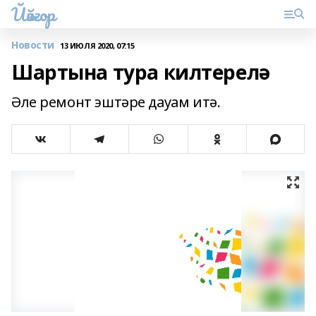
Йәйғор
Новости
13 ИЮЛЯ 2020, 07:15
Шартына тура килтерелә
Әле ремонт эштәре дауам итә.