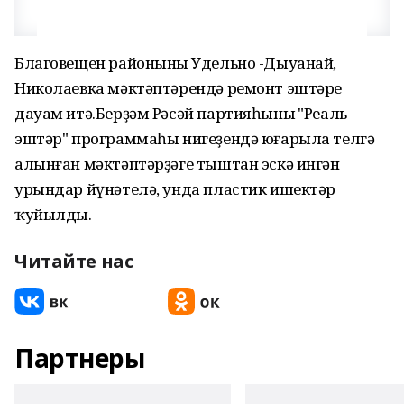
Благовещен районының Удельно -Дыуанай,
Николаевка мәктәптәрендә ремонт эштәре
дауам итә.Берҙәм Рәсәй партияһының "Реаль
эштәр" программаһы нигеҙендә юғарыла телгә
алынған мәктәптәрҙәге тыштан эскә ингән
урындар йүнәтелә, унда пластик ишектәр
ҡуйылды.
Читайте нас
Партнеры