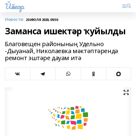
Йәйғор
Новости
20 ИЮЛЯ 2020, 09:50
Заманса ишектәр ҡуйылды
Благовещен районының Удельно
-Дыуанай, Николаевка мәктәптәрендә
ремонт эштәре дауам итә